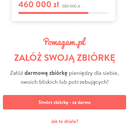
ZAŁÓŻ SWOJĄ ZBIÓRKĘ
Załóż
darmową zbiórkę
pieniędzy dla siebie,
swoich bliskich lub potrzebujących!
Stwórz zbiórkę - za darmo
Jak to działa?