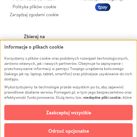
Polityka plików cookie
Zarządzaj zgodami cookie
Zbieraj na
Informacje o plikach cookie
Leczenie
LGBTQ+
Zwierzęta
Powódź
Korzystamy z plików cookie oraz podobnych rozwiązań technologicznych,
zarówno własnych, jak i naszych partnerów. Obejmuje to zapisywanie i
Pożar
Wichura
przechowywanie informacji w pamięci Twojego urządzenia końcowego
(takiego jak np. laptop, tablet, smartfon) oraz późniejsze uzyskiwanie do nich
Ukraina
NGO
dostępu.
Sport
Religia
Wykorzystujemy te technologie przede wszystkim po to, aby zapewnić
Pomoc Finansowa
Edukacja
prawidłowe działanie serwisu Pomagam.pl, w tym jego bezpieczeństwo oraz
niezbędne pliki cookie
efektywność funkcjonowania. Służą temu tzw.
, które
Projekty
Podróż
pozostają zawsze aktywne.
Dowiedz się więcej
Pogrzeb
Impreza
opcjonalnych plików cookie
Dodatkowo, używamy
oraz podobnych
Zaakceptuj wszystkie
Społeczność lokalna
Ochrona środowiska
technologii do celów analitycznych i retargetingowych. Możesz wyrazić
zgodę na ich stosowanie lub jej odmówić. W dowolnym momencie masz
Kultura
Biznes
możliwość zmiany swoich preferencji na stronie „Zarządzaj zgodami cookie”,
Odrzuć opcjonalne
Polski
do której link znajdziesz w stopce serwisu Pomagam.pl. Opcjonalne pliki
cookie wykorzystywane są w następujących celach: