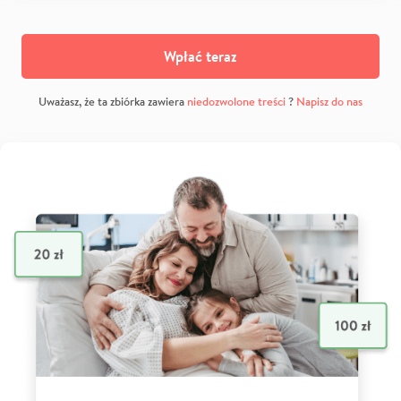
Wpłać teraz
Uważasz, że ta zbiórka zawiera
niedozwolone treści
?
Napisz do nas