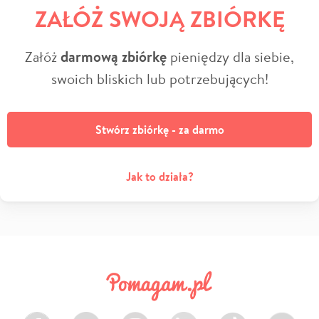
ZAŁÓŻ SWOJĄ ZBIÓRKĘ
Załóż
darmową zbiórkę
pieniędzy dla siebie,
swoich bliskich lub potrzebujących!
Stwórz zbiórkę - za darmo
Jak to działa?
Facebook
Twitter
Instagram
LinkedIn
TikTok
Youtube