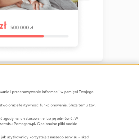
ywanie i przechowywanie informacji w pamięci Twojego
a
stwo oraz efektywność funkcjonowania. Służą temu tzw.
LGBTQ+
Powódź
ć zgodę na ich stosowanie lub jej odmówić. W
 serwisu Pomagam.pl. Opcjonalne pliki cookie
Wichura
NGO
ak użytkownicy korzystają z naszego serwisu – skąd