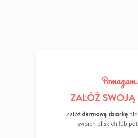
ZAŁÓŻ SWOJĄ
Załóż
darmową zbiórkę
pie
swoich bliskich lub po