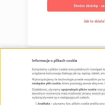
Stwórz zbiórkę - z
Jak to działa
Informacje o plikach cookie
Korzystamy z plików cookie oraz podobnych rozwiązań t
Infor
urządzenia końcowego (takiego jak np. laptop, tablet, sm
Wykorzystujemy te technologie przede wszystkim po to,
Jak to 
niezbędne pliki cookie
, które pozostają zawsze aktywne.
Facebook
Twitter
Instagram
Regula
opcjonalnych plików cookie
Dodatkowo, używamy
oraz p
dowolnym momencie masz możliwość zmiany swoich prefere
Polity
LinkedIn
TikTok
Youtube
wykorzystywane są w następujących celach:
RODO -
Analityka
– używamy tzw. plików cookie analityczny