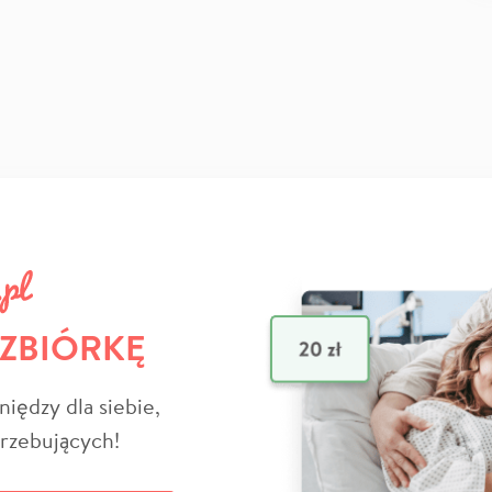
 ZBIÓRKĘ
niędzy dla siebie,
trzebujących!