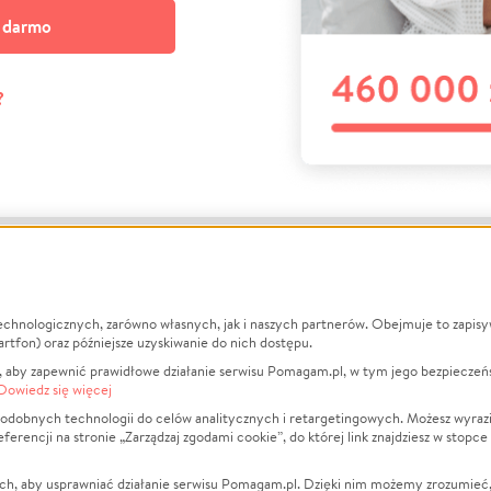
a darmo
?
echnologicznych, zarówno własnych, jak i naszych partnerów. Obejmuje to zapis
macje
O nas
Zbieraj n
artfon) oraz późniejsze uzyskiwanie do nich dostępu.
 aby zapewnić prawidłowe działanie serwisu Pomagam.pl, w tym jego bezpieczeń
działa?
Opinie
Leczenie
Dowiedz się więcej
min
Raporty
Zwierzęta
odobnych technologii do celów analitycznych i retargetingowych. Możesz wyrazi
ncji na stronie „Zarządzaj zgodami cookie”, do której link znajdziesz w stopce
ka Prywatności
Za darmo
Pożar
 Kontrahenci
Blog
Ukraina
ch, aby usprawniać działanie serwisu Pomagam.pl. Dzięki nim możemy zrozumieć, j