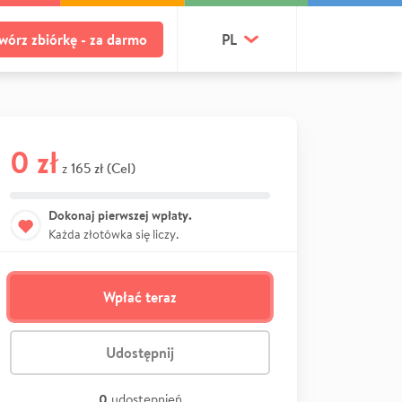
wórz zbiórkę - za darmo
PL
0 zł
165 zł (Cel)
z
Dokonaj pierwszej wpłaty.
Każda złotówka się liczy.
Wpłać teraz
Udostępnij
0
udostępnień