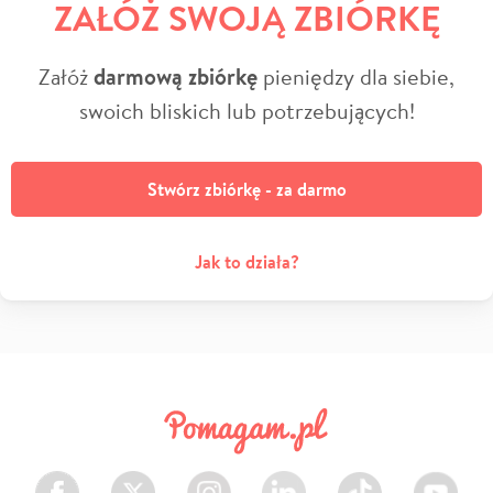
ZAŁÓŻ SWOJĄ ZBIÓRKĘ
Załóż
darmową zbiórkę
pieniędzy dla siebie,
swoich bliskich lub potrzebujących!
Stwórz zbiórkę - za darmo
Jak to działa?
Facebook
Twitter
Instagram
LinkedIn
TikTok
Youtube