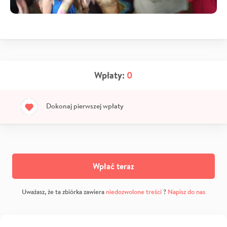
Wpłaty:
0
Dokonaj pierwszej wpłaty
Wpłać teraz
Uważasz, że ta zbiórka zawiera
niedozwolone treści
?
Napisz do nas