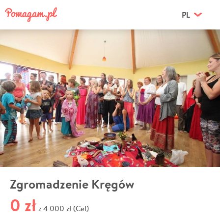
PL
Zgromadzenie Kręgów
0 zł
4 000 zł (Cel)
z