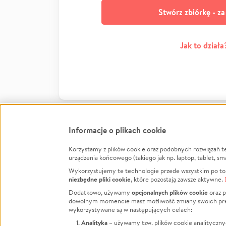
Stwórz zbiórkę - z
Jak to działa
Informacje o plikach cookie
Korzystamy z plików cookie oraz podobnych rozwiązań t
Infor
urządzenia końcowego (takiego jak np. laptop, tablet, sm
Wykorzystujemy te technologie przede wszystkim po to,
Jak to 
niezbędne pliki cookie
, które pozostają zawsze aktywne.
Facebook
Twitter
Instagram
Regula
opcjonalnych plików cookie
Dodatkowo, używamy
oraz p
dowolnym momencie masz możliwość zmiany swoich prefere
Polity
LinkedIn
TikTok
Youtube
wykorzystywane są w następujących celach:
RODO -
Analityka
– używamy tzw. plików cookie analityczny