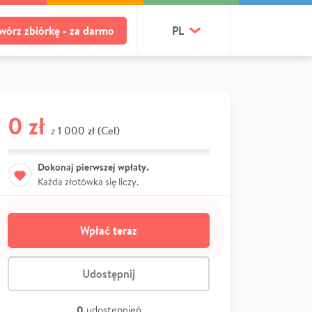
wórz zbiórkę - za darmo
PL
0 zł
1 000 zł (Cel)
z
Dokonaj pierwszej wpłaty.
Każda złotówka się liczy.
Wpłać teraz
Udostępnij
0
udostępnień