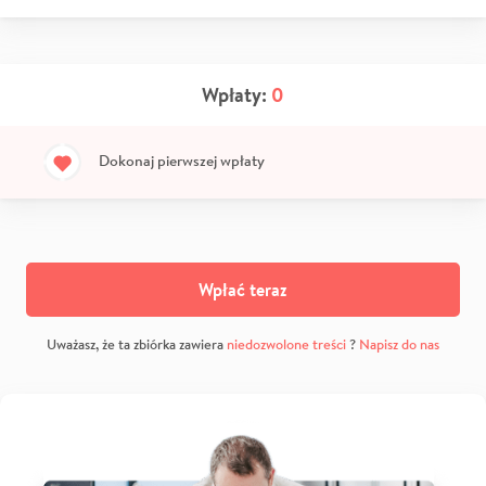
Wpłaty:
0
Dokonaj pierwszej wpłaty
Wpłać teraz
Uważasz, że ta zbiórka zawiera
niedozwolone treści
?
Napisz do nas