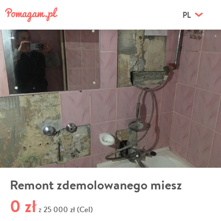
PL
Remont zdemolowanego miesz
0 zł
25 000 zł (Cel)
z