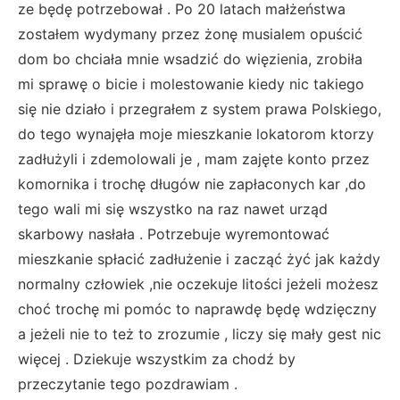
ze będę potrzebował . Po 20 latach małżeństwa
zostałem wydymany przez żonę musialem opuścić
dom bo chciała mnie wsadzić do więzienia, zrobiła
mi sprawę o bicie i molestowanie kiedy nic takiego
się nie działo i przegrałem z system prawa Polskiego,
do tego wynajęła moje mieszkanie lokatorom ktorzy
zadłużyli i zdemolowali je , mam zajęte konto przez
komornika i trochę długów nie zapłaconych kar ,do
tego wali mi się wszystko na raz nawet urząd
skarbowy nasłała . Potrzebuje wyremontować
mieszkanie spłacić zadłużenie i zacząć żyć jak każdy
normalny człowiek ,nie oczekuje litości jeżeli możesz
choć trochę mi pomóc to naprawdę będę wdzięczny
a jeżeli nie to też to zrozumie , liczy się mały gest nic
więcej . Dziekuje wszystkim za chodź by
przeczytanie tego pozdrawiam .