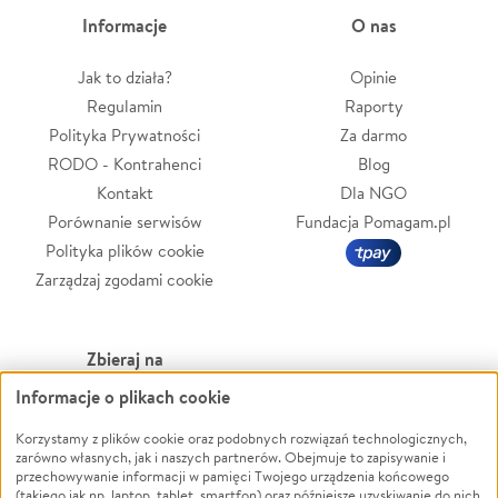
Informacje
O nas
Jak to działa?
Opinie
Regulamin
Raporty
Polityka Prywatności
Za darmo
RODO - Kontrahenci
Blog
Kontakt
Dla NGO
Porównanie serwisów
Fundacja Pomagam.pl
Polityka plików cookie
Zarządzaj zgodami cookie
Zbieraj na
Informacje o plikach cookie
Leczenie
LGBTQ+
Zwierzęta
Powódź
Korzystamy z plików cookie oraz podobnych rozwiązań technologicznych,
zarówno własnych, jak i naszych partnerów. Obejmuje to zapisywanie i
Pożar
Wichura
przechowywanie informacji w pamięci Twojego urządzenia końcowego
(takiego jak np. laptop, tablet, smartfon) oraz późniejsze uzyskiwanie do nich
Ukraina
NGO