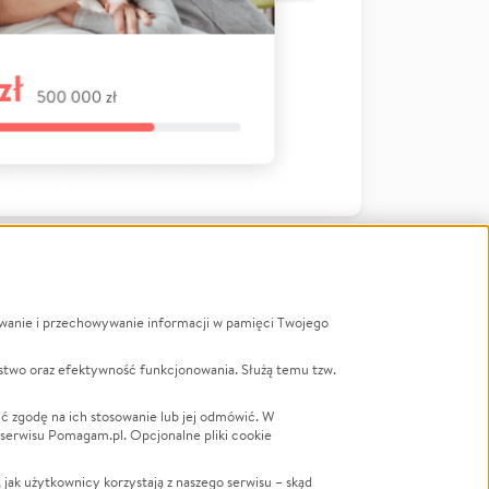
ywanie i przechowywanie informacji w pamięci Twojego
a
stwo oraz efektywność funkcjonowania. Służą temu tzw.
LGBTQ+
Powódź
ć zgodę na ich stosowanie lub jej odmówić. W
 serwisu Pomagam.pl. Opcjonalne pliki cookie
Wichura
NGO
ak użytkownicy korzystają z naszego serwisu – skąd