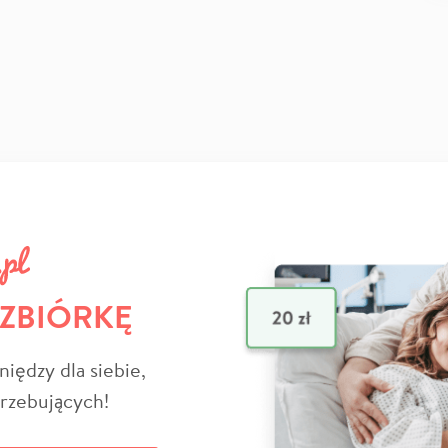
 ZBIÓRKĘ
niędzy dla siebie,
trzebujących!