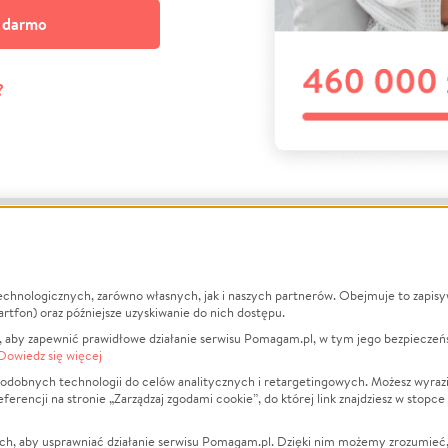
a darmo
?
echnologicznych, zarówno własnych, jak i naszych partnerów. Obejmuje to zapis
macje
O nas
Zbieraj n
artfon) oraz późniejsze uzyskiwanie do nich dostępu.
 aby zapewnić prawidłowe działanie serwisu Pomagam.pl, w tym jego bezpieczeń
działa?
Opinie
Leczenie
Dowiedz się więcej
min
Raporty
Zwierzęta
odobnych technologii do celów analitycznych i retargetingowych. Możesz wyrazi
ncji na stronie „Zarządzaj zgodami cookie”, do której link znajdziesz w stopce
ka Prywatności
Za darmo
Pożar
 Kontrahenci
Blog
Ukraina
ch, aby usprawniać działanie serwisu Pomagam.pl. Dzięki nim możemy zrozumieć, j