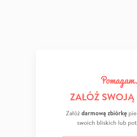
ZAŁÓŻ SWOJĄ
Załóż
darmową zbiórkę
pie
swoich bliskich lub po