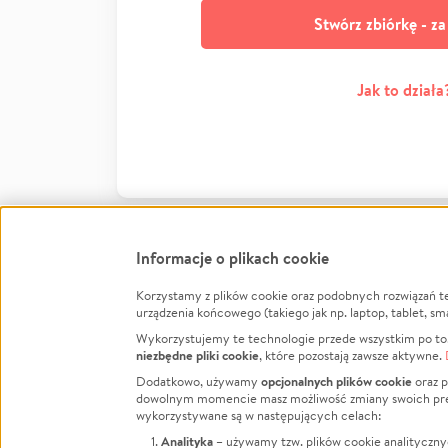
Stwórz zbiórkę - z
Jak to działa
Informacje o plikach cookie
Korzystamy z plików cookie oraz podobnych rozwiązań t
Infor
urządzenia końcowego (takiego jak np. laptop, tablet, sm
Wykorzystujemy te technologie przede wszystkim po to,
Jak to 
niezbędne pliki cookie
, które pozostają zawsze aktywne.
Facebook
Twitter
Instagram
Regula
opcjonalnych plików cookie
Dodatkowo, używamy
oraz p
dowolnym momencie masz możliwość zmiany swoich prefere
Polity
LinkedIn
TikTok
Youtube
wykorzystywane są w następujących celach:
RODO -
Analityka
– używamy tzw. plików cookie analityczny