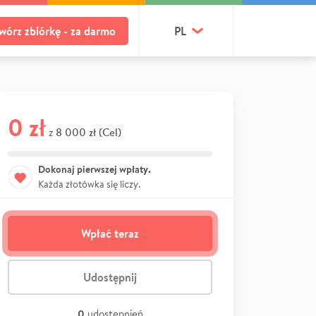
wórz zbiórkę - za darmo
PL
0 zł
8 000 zł (Cel)
z
Dokonaj pierwszej wpłaty.
Każda złotówka się liczy.
Wpłać teraz
Udostępnij
0
udostępnień