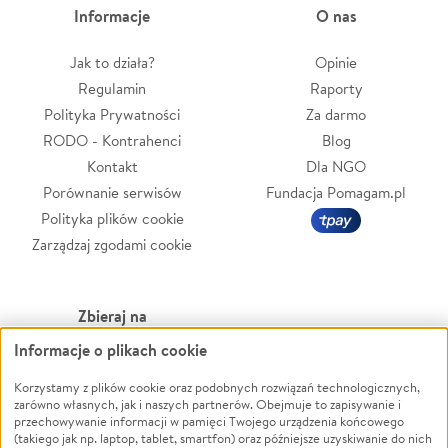
Informacje
O nas
Jak to działa?
Opinie
Regulamin
Raporty
Polityka Prywatności
Za darmo
RODO - Kontrahenci
Blog
Kontakt
Dla NGO
Porównanie serwisów
Fundacja Pomagam.pl
Polityka plików cookie
Zarządzaj zgodami cookie
Zbieraj na
Informacje o plikach cookie
Leczenie
LGBTQ+
Zwierzęta
Powódź
Korzystamy z plików cookie oraz podobnych rozwiązań technologicznych,
zarówno własnych, jak i naszych partnerów. Obejmuje to zapisywanie i
Pożar
Wichura
przechowywanie informacji w pamięci Twojego urządzenia końcowego
(takiego jak np. laptop, tablet, smartfon) oraz późniejsze uzyskiwanie do nich
Ukraina
NGO