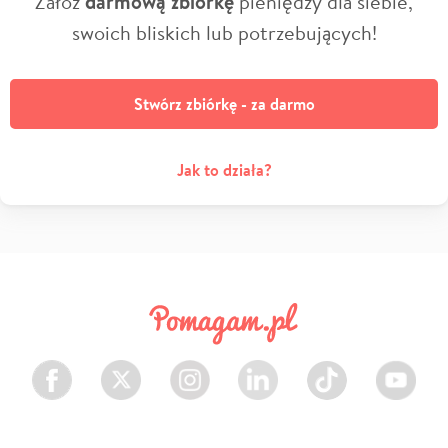
Załóż
darmową zbiórkę
pieniędzy dla siebie,
swoich bliskich lub potrzebujących!
Stwórz zbiórkę - za darmo
Jak to działa?
Facebook
Twitter
Instagram
LinkedIn
TikTok
Youtube