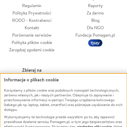
Regulamin
Raporty
Polityka Prywatności
Za darmo
RODO - Kontrahenci
Blog
Kontakt
Dla NGO
Porównanie serwisów
Fundacja Pomagam.pl
Polityka plików cookie
Zarządzaj zgodami cookie
Zbieraj na
Informacje o plikach cookie
Leczenie
LGBTQ+
Zwierzęta
Powódź
Korzystamy z plików cookie oraz podobnych rozwiązań technologicznych,
zarówno własnych, jak i naszych partnerów. Obejmuje to zapisywanie i
Pożar
Wichura
przechowywanie informacji w pamięci Twojego urządzenia końcowego
(takiego jak np. laptop, tablet, smartfon) oraz późniejsze uzyskiwanie do nich
Ukraina
NGO
dostępu.
Sport
Religia
Wykorzystujemy te technologie przede wszystkim po to, aby zapewnić
Pomoc Finansowa
Edukacja
prawidłowe działanie serwisu Pomagam.pl, w tym jego bezpieczeństwo oraz
niezbędne pliki cookie
efektywność funkcjonowania. Służą temu tzw.
, które