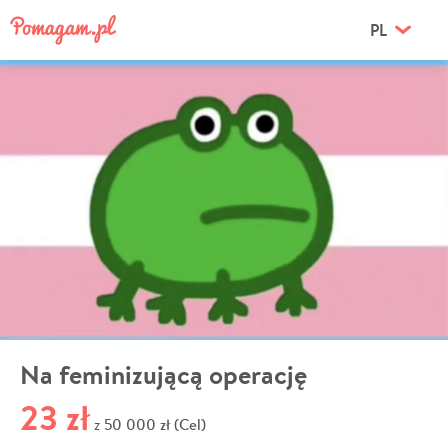
PL
Na feminizującą operację
23 zł
50 000 zł (Cel)
z