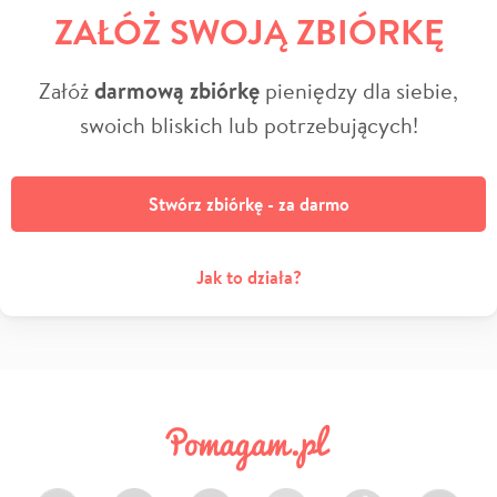
ZAŁÓŻ SWOJĄ ZBIÓRKĘ
Załóż
darmową zbiórkę
pieniędzy dla siebie,
swoich bliskich lub potrzebujących!
Stwórz zbiórkę - za darmo
Jak to działa?
Facebook
Twitter
Instagram
LinkedIn
TikTok
Youtube