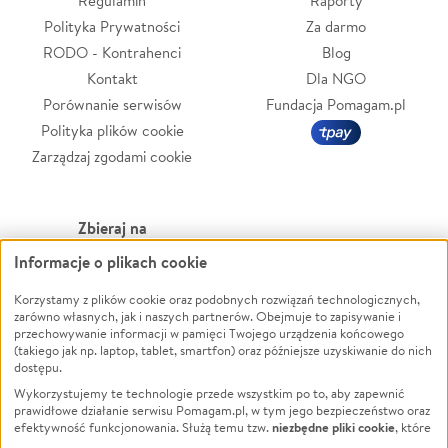
Regulamin
Raporty
Polityka Prywatności
Za darmo
RODO - Kontrahenci
Blog
Kontakt
Dla NGO
Porównanie serwisów
Fundacja Pomagam.pl
Polityka plików cookie
Zarządzaj zgodami cookie
Zbieraj na
Informacje o plikach cookie
Leczenie
LGBTQ+
Zwierzęta
Powódź
Korzystamy z plików cookie oraz podobnych rozwiązań technologicznych,
zarówno własnych, jak i naszych partnerów. Obejmuje to zapisywanie i
Pożar
Wichura
przechowywanie informacji w pamięci Twojego urządzenia końcowego
(takiego jak np. laptop, tablet, smartfon) oraz późniejsze uzyskiwanie do nich
Ukraina
NGO
dostępu.
Sport
Religia
Wykorzystujemy te technologie przede wszystkim po to, aby zapewnić
Pomoc Finansowa
Edukacja
prawidłowe działanie serwisu Pomagam.pl, w tym jego bezpieczeństwo oraz
niezbędne pliki cookie
efektywność funkcjonowania. Służą temu tzw.
, które
Projekty
Podróż
pozostają zawsze aktywne.
Dowiedz się więcej