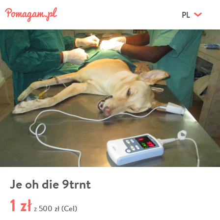
PL
Je oh die 9trnt
1 zł
500 zł (Cel)
z