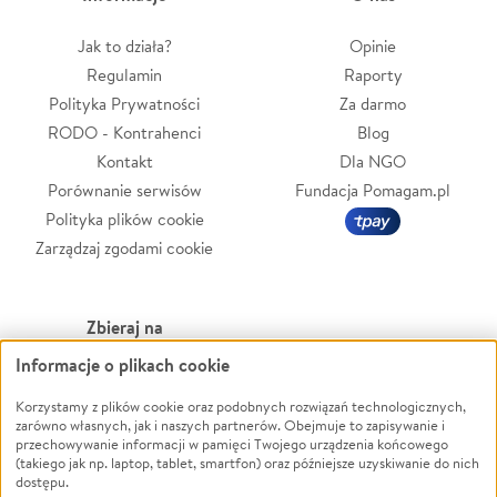
Jak to działa?
Opinie
Regulamin
Raporty
Polityka Prywatności
Za darmo
RODO - Kontrahenci
Blog
Kontakt
Dla NGO
Porównanie serwisów
Fundacja Pomagam.pl
Polityka plików cookie
Zarządzaj zgodami cookie
Zbieraj na
Informacje o plikach cookie
Leczenie
LGBTQ+
Zwierzęta
Powódź
Korzystamy z plików cookie oraz podobnych rozwiązań technologicznych,
zarówno własnych, jak i naszych partnerów. Obejmuje to zapisywanie i
Pożar
Wichura
przechowywanie informacji w pamięci Twojego urządzenia końcowego
(takiego jak np. laptop, tablet, smartfon) oraz późniejsze uzyskiwanie do nich
Ukraina
NGO
dostępu.
Sport
Religia