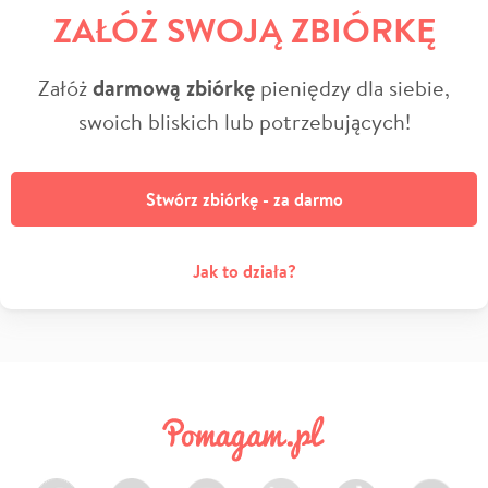
ZAŁÓŻ SWOJĄ ZBIÓRKĘ
Załóż
darmową zbiórkę
pieniędzy dla siebie,
swoich bliskich lub potrzebujących!
Stwórz zbiórkę - za darmo
Jak to działa?
Facebook
Twitter
Instagram
LinkedIn
TikTok
Youtube