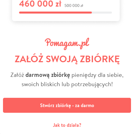
ZAŁÓŻ SWOJĄ ZBIÓRKĘ
Załóż
darmową zbiórkę
pieniędzy dla siebie,
swoich bliskich lub potrzebujących!
Stwórz zbiórkę - za darmo
Jak to działa?