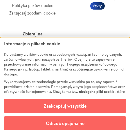
Polityka plików cookie
Zarządzaj zgodami cookie
Zbieraj na
Informacje o plikach cookie
Leczenie
LGBTQ+
Zwierzęta
Powódź
Korzystamy z plików cookie oraz podobnych rozwiązań technologicznych,
zarówno własnych, jak i naszych partnerów. Obejmuje to zapisywanie i
Pożar
Wichura
przechowywanie informacji w pamięci Twojego urządzenia końcowego
(takiego jak np. laptop, tablet, smartfon) oraz późniejsze uzyskiwanie do nich
Ukraina
NGO
dostępu.
Sport
Religia
Wykorzystujemy te technologie przede wszystkim po to, aby zapewnić
Pomoc Finansowa
Edukacja
prawidłowe działanie serwisu Pomagam.pl, w tym jego bezpieczeństwo oraz
niezbędne pliki cookie
efektywność funkcjonowania. Służą temu tzw.
, które
Projekty
Podróż
pozostają zawsze aktywne.
Dowiedz się więcej
Pogrzeb
Impreza
opcjonalnych plików cookie
Dodatkowo, używamy
oraz podobnych
Zaakceptuj wszystkie
Społeczność lokalna
Ochrona środowiska
technologii do celów analitycznych i retargetingowych. Możesz wyrazić
zgodę na ich stosowanie lub jej odmówić. W dowolnym momencie masz
Kultura
Biznes
możliwość zmiany swoich preferencji na stronie „Zarządzaj zgodami cookie”,
Odrzuć opcjonalne
Polski
do której link znajdziesz w stopce serwisu Pomagam.pl. Opcjonalne pliki
cookie wykorzystywane są w następujących celach: