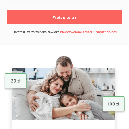
Wpłać teraz
Uważasz, że ta zbiórka zawiera
niedozwolone treści
?
Napisz do nas