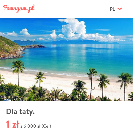
PL
Dla taty.
1 zł
6 000 zł (Cel)
z