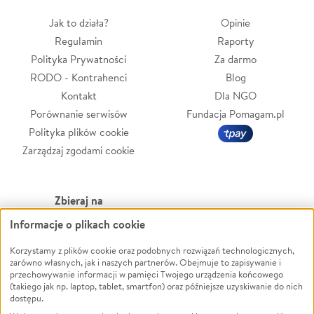
Jak to działa?
Opinie
Regulamin
Raporty
Polityka Prywatności
Za darmo
RODO - Kontrahenci
Blog
Kontakt
Dla NGO
Porównanie serwisów
Fundacja Pomagam.pl
Polityka plików cookie
Zarządzaj zgodami cookie
Zbieraj na
Informacje o plikach cookie
Leczenie
LGBTQ+
Zwierzęta
Powódź
Korzystamy z plików cookie oraz podobnych rozwiązań technologicznych,
zarówno własnych, jak i naszych partnerów. Obejmuje to zapisywanie i
Pożar
Wichura
przechowywanie informacji w pamięci Twojego urządzenia końcowego
(takiego jak np. laptop, tablet, smartfon) oraz późniejsze uzyskiwanie do nich
Ukraina
NGO
dostępu.
Sport
Religia