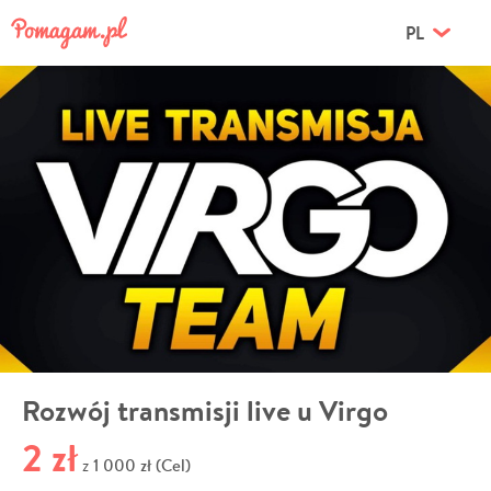
PL
Rozwój transmisji live u Virgo
2 zł
1 000 zł (Cel)
z