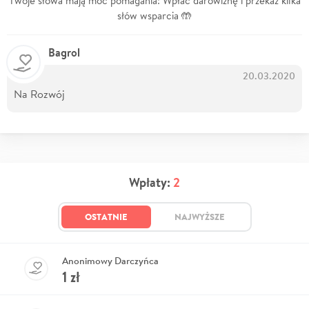
Twoje słowa mają moc pomagania! Wpłać darowiznę i przekaż kilka
słów wsparcia 🤲
Bagrol
20.03.2020
Na Rozwój
Wpłaty:
2
OSTATNIE
NAJWYŻSZE
Anonimowy Darczyńca
1
zł