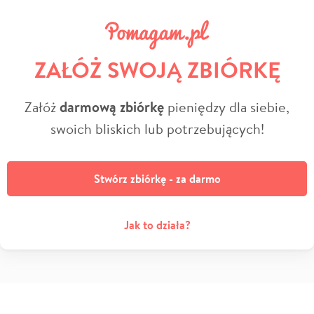
ZAŁÓŻ SWOJĄ ZBIÓRKĘ
Załóż
darmową zbiórkę
pieniędzy dla siebie,
swoich bliskich lub potrzebujących!
Stwórz zbiórkę - za darmo
Jak to działa?