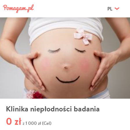
PL
Klinika niepłodności badania
0 zł
1 000 zł (Cel)
z