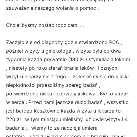
zauważenie naszego wołania o pomoc .
Chcielibyśmy zostać rodzicami ...
Zaczęło się od diagnozy gdzie stwierdzono PCO ,
później wizyty u ginekologa , wizyta była co dwa
tygodnia każda prywatnie (180 zł ) stymulacja lekami
, niestety po roku starań brania leków i licznych
wizyt u lekarzy nic z tego ... zgłosiliśmy się do kliniki
niepłodności przeszliśmy szereg badań ,
potwierdzono niska rezerwę jajnikowa . Był to strzał
w serce . Przed nami jeszcze dużo badań , wszystko
jest bardzo kosztowne każda wizyta u lekarza to
220 zł , w tym miesiącu mieliśmy już dwie wizyty i 4
badania ... wiemy to ze nadzieja umiera
ostatnia...ludzi z wielkim sercem nie brakuje i my w