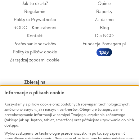
Jak to działa?
Opinie
Regulamin
Raporty
Polityka Prywatności
Za darmo
RODO - Kontrahenci
Blog
Kontakt
Dla NGO
Porównanie serwisów
Fundacja Pomagam.pl
Polityka plików cookie
Zarządzaj zgodami cookie
Zbieraj na
Informacje o plikach cookie
Leczenie
LGBTQ+
Zwierzęta
Powódź
Korzystamy z plików cookie oraz podobnych rozwiązań technologicznych,
zarówno własnych, jak i naszych partnerów. Obejmuje to zapisywanie i
Pożar
Wichura
przechowywanie informacji w pamięci Twojego urządzenia końcowego
(takiego jak np. laptop, tablet, smartfon) oraz późniejsze uzyskiwanie do nich
Ukraina
NGO
dostępu.
Sport
Religia
Wykorzystujemy te technologie przede wszystkim po to, aby zapewnić
Pomoc Finansowa
Edukacja
prawidłowe działanie serwisu Pomagam.pl, w tym jego bezpieczeństwo oraz