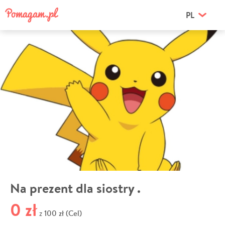
PL
Na prezent dla siostry .
0 zł
100 zł (Cel)
z