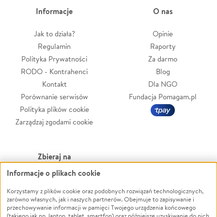
Informacje
O nas
Jak to działa?
Opinie
Regulamin
Raporty
Polityka Prywatności
Za darmo
RODO - Kontrahenci
Blog
Kontakt
Dla NGO
Porównanie serwisów
Fundacja Pomagam.pl
Polityka plików cookie
Zarządzaj zgodami cookie
Zbieraj na
Informacje o plikach cookie
Leczenie
LGBTQ+
Zwierzęta
Powódź
Korzystamy z plików cookie oraz podobnych rozwiązań technologicznych,
zarówno własnych, jak i naszych partnerów. Obejmuje to zapisywanie i
Pożar
Wichura
przechowywanie informacji w pamięci Twojego urządzenia końcowego
(takiego jak np. laptop, tablet, smartfon) oraz późniejsze uzyskiwanie do nich
Ukraina
NGO