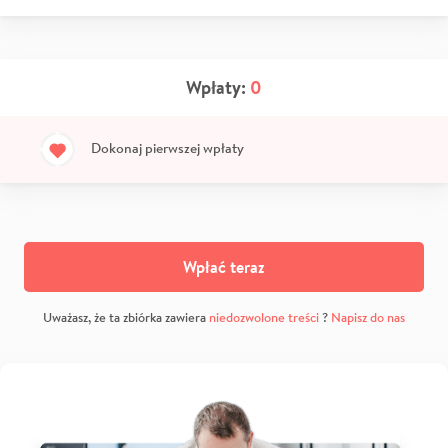
Wpłaty:
0
Dokonaj pierwszej wpłaty
Wpłać teraz
Uważasz, że ta zbiórka zawiera
niedozwolone treści
?
Napisz do nas