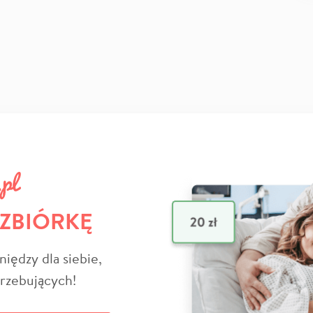
 ZBIÓRKĘ
niędzy dla siebie,
trzebujących!