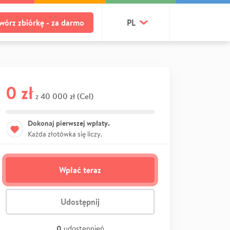
wórz zbiórkę - za darmo
PL
0 zł
40 000 zł (Cel)
z
Dokonaj pierwszej wpłaty.
Każda złotówka się liczy.
Wpłać teraz
Udostępnij
0
udostępnień