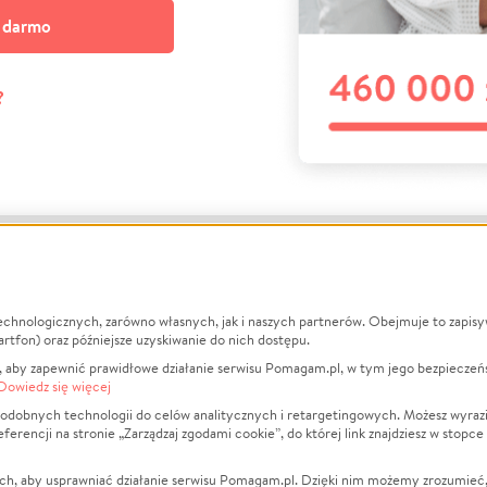
a darmo
?
echnologicznych, zarówno własnych, jak i naszych partnerów. Obejmuje to zapis
macje
O nas
Zbieraj n
artfon) oraz późniejsze uzyskiwanie do nich dostępu.
 aby zapewnić prawidłowe działanie serwisu Pomagam.pl, w tym jego bezpieczeń
działa?
Opinie
Leczenie
Dowiedz się więcej
min
Raporty
Zwierzęta
odobnych technologii do celów analitycznych i retargetingowych. Możesz wyrazi
ncji na stronie „Zarządzaj zgodami cookie”, do której link znajdziesz w stopce
ka Prywatności
Za darmo
Pożar
 Kontrahenci
Blog
Ukraina
ch, aby usprawniać działanie serwisu Pomagam.pl. Dzięki nim możemy zrozumieć, j