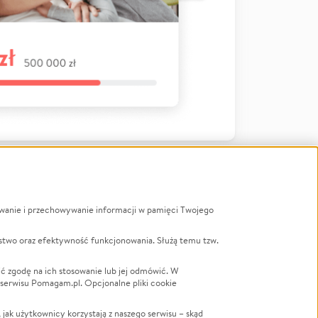
ywanie i przechowywanie informacji w pamięci Twojego
a
stwo oraz efektywność funkcjonowania. Służą temu tzw.
LGBTQ+
Powódź
ć zgodę na ich stosowanie lub jej odmówić. W
 serwisu Pomagam.pl. Opcjonalne pliki cookie
Wichura
NGO
ak użytkownicy korzystają z naszego serwisu – skąd