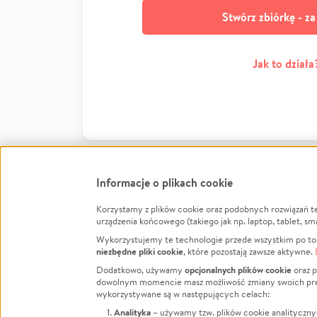
Stwórz zbiórkę - z
Jak to działa
Informacje o plikach cookie
Korzystamy z plików cookie oraz podobnych rozwiązań t
Infor
urządzenia końcowego (takiego jak np. laptop, tablet, sm
Wykorzystujemy te technologie przede wszystkim po to,
Jak to 
niezbędne pliki cookie
, które pozostają zawsze aktywne.
Facebook
Twitter
Instagram
Regula
opcjonalnych plików cookie
Dodatkowo, używamy
oraz p
dowolnym momencie masz możliwość zmiany swoich prefere
Polity
LinkedIn
TikTok
Youtube
wykorzystywane są w następujących celach:
RODO -
Analityka
– używamy tzw. plików cookie analityczny