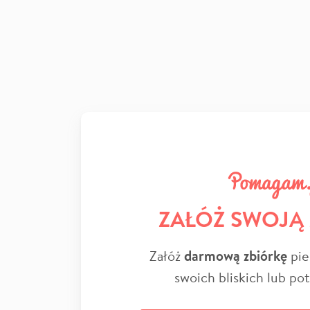
ZAŁÓŻ SWOJĄ
Załóż
darmową zbiórkę
pie
swoich bliskich lub po