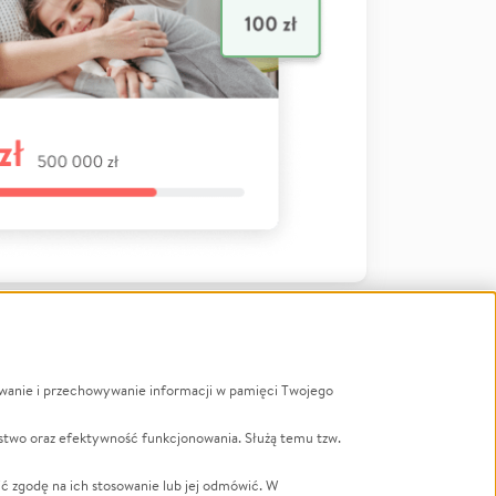
ywanie i przechowywanie informacji w pamięci Twojego
a
stwo oraz efektywność funkcjonowania. Służą temu tzw.
LGBTQ+
Powódź
ć zgodę na ich stosowanie lub jej odmówić. W