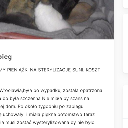
bieg
Y PIENIĄŻKI NA STERYLIZACJĘ SUNI. KOSZT
o Wrocławia,była po wypadku, została opatrzona
a bo była szczenna Nie miała by szans na
 jej dom. Po około tygodniu po zabiegu
się uchowały i miała piękne potomstwo teraz
a musi zostać wysterylizowana by nie było