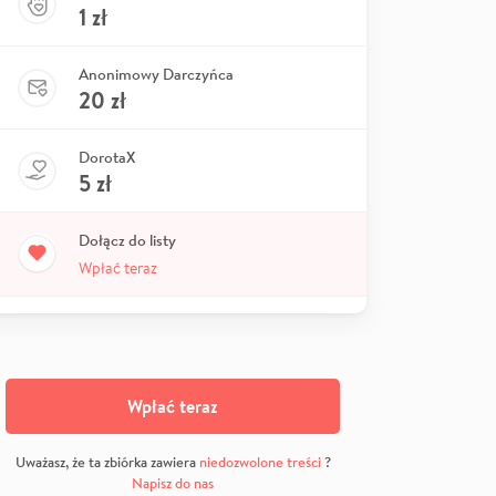
1
zł
Anonimowy Darczyńca
20
zł
DorotaX
5
zł
Dołącz do listy
Wpłać teraz
Wpłać teraz
Uważasz, że ta zbiórka zawiera
niedozwolone treści
?
Napisz do nas