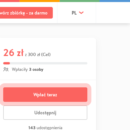
wórz zbiórkę - za darmo
PL
26 zł
300 zł (Cel)
z
3 osoby
Wpłaciły
Wpłać teraz
Udostępnij
143
udostępnienia