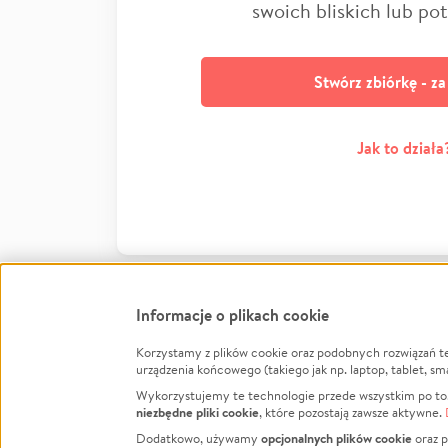
swoich bliskich lub po
Stwórz zbiórkę - z
Jak to działa
Informacje o plikach cookie
Korzystamy z plików cookie oraz podobnych rozwiązań t
Infor
urządzenia końcowego (takiego jak np. laptop, tablet, sm
Wykorzystujemy te technologie przede wszystkim po to,
Jak to 
niezbędne pliki cookie
, które pozostają zawsze aktywne.
Facebook
Twitter
Instagram
Regula
opcjonalnych plików cookie
Dodatkowo, używamy
oraz p