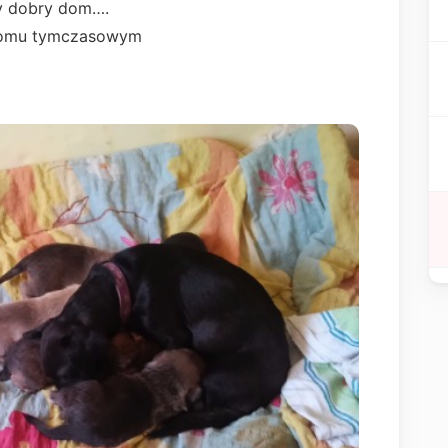
wy dobry dom….
 domu tymczasowym