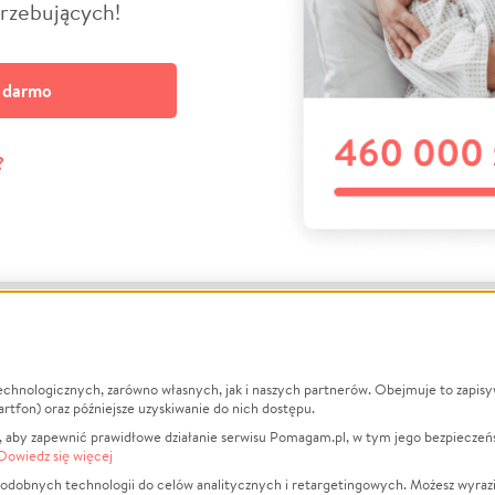
trzebujących!
a darmo
?
echnologicznych, zarówno własnych, jak i naszych partnerów. Obejmuje to zapis
macje
O nas
Zbieraj n
artfon) oraz późniejsze uzyskiwanie do nich dostępu.
 aby zapewnić prawidłowe działanie serwisu Pomagam.pl, w tym jego bezpieczeń
działa?
Opinie
Leczenie
Dowiedz się więcej
min
Raporty
Zwierzęta
odobnych technologii do celów analitycznych i retargetingowych. Możesz wyrazi