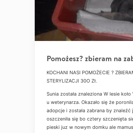
Pomożesz? zbieram na za
KOCHANI NASI POMOŻECIE ? ZBIERAM
STERYLIZACJI 30O Zł.
Sunia została znaleziona W lesie koł
u weterynarza. Okazało się że poronil
adopcje i została zabrana by znaleźć
oszczeniła się bo cztery szczenięta 
pieski juz w nowym domku ale mamusi