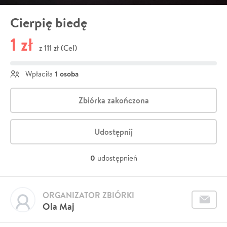
Cierpię biedę
1 zł
111 zł (Cel)
z
1 osoba
Wpłaciła
Zbiórka zakończona
Udostępnij
0
udostępnień
ORGANIZATOR ZBIÓRKI
Ola Maj