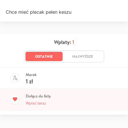
Chce mieć plecak pełen keszu
Wpłaty:
1
OSTATNIE
NAJWYŻSZE
Marek
1
zł
Dołącz do listy
Wpłać teraz