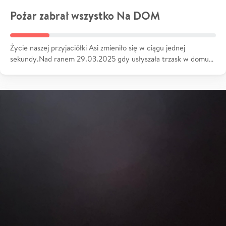
Pożar zabrał wszystko Na DOM
Życie naszej przyjaciółki Asi zmieniło się w ciągu jednej
sekundy.Nad ranem 29.03.2025 gdy usłyszała trzask w domu…