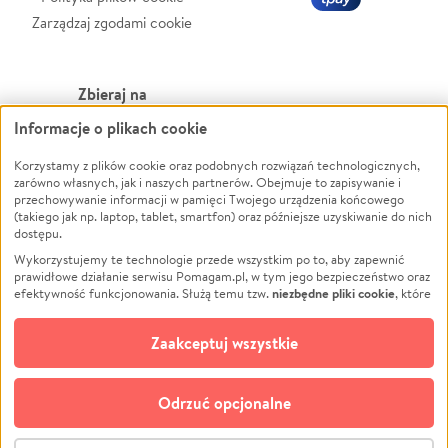
Zarządzaj zgodami cookie
Zbieraj na
Informacje o plikach cookie
Leczenie
LGBTQ+
Korzystamy z plików cookie oraz podobnych rozwiązań technologicznych,
Zwierzęta
Powódź
zarówno własnych, jak i naszych partnerów. Obejmuje to zapisywanie i
Pożar
Wichura
przechowywanie informacji w pamięci Twojego urządzenia końcowego
(takiego jak np. laptop, tablet, smartfon) oraz późniejsze uzyskiwanie do nich
Ukraina
NGO
dostępu.
Sport
Religia
Wykorzystujemy te technologie przede wszystkim po to, aby zapewnić
Pomoc Finansowa
Edukacja
prawidłowe działanie serwisu Pomagam.pl, w tym jego bezpieczeństwo oraz
niezbędne pliki cookie
efektywność funkcjonowania. Służą temu tzw.
, które
Projekty
Podróż
pozostają zawsze aktywne.
Dowiedz się więcej
Pogrzeb
Impreza
opcjonalnych plików cookie
Dodatkowo, używamy
oraz podobnych
Zaakceptuj wszystkie
Społeczność lokalna
Ochrona środowiska
technologii do celów analitycznych i retargetingowych. Możesz wyrazić
zgodę na ich stosowanie lub jej odmówić. W dowolnym momencie masz
Kultura
Biznes
możliwość zmiany swoich preferencji na stronie „Zarządzaj zgodami cookie”,
Odrzuć opcjonalne
Polski
do której link znajdziesz w stopce serwisu Pomagam.pl. Opcjonalne pliki
cookie wykorzystywane są w następujących celach:
© CROWDING SP. Z O.O.
Analityka
– używamy tzw. plików cookie analitycznych, aby usprawniać