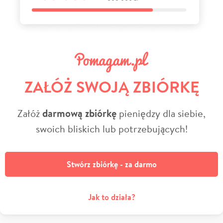
ZAŁÓŻ SWOJĄ ZBIÓRKĘ
Załóż
darmową zbiórkę
pieniędzy dla siebie,
swoich bliskich lub potrzebujących!
Stwórz zbiórkę - za darmo
Jak to działa?