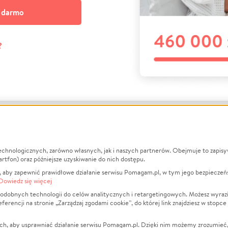
a darmo
?
echnologicznych, zarówno własnych, jak i naszych partnerów. Obejmuje to zapis
macje
O nas
Zbieraj n
artfon) oraz późniejsze uzyskiwanie do nich dostępu.
 aby zapewnić prawidłowe działanie serwisu Pomagam.pl, w tym jego bezpieczeń
działa?
Opinie
Leczenie
Dowiedz się więcej
min
Raporty
Zwierzęta
odobnych technologii do celów analitycznych i retargetingowych. Możesz wyrazi
ncji na stronie „Zarządzaj zgodami cookie”, do której link znajdziesz w stopce
ka Prywatności
Za darmo
Pożar
 Kontrahenci
Blog
Ukraina
ch, aby usprawniać działanie serwisu Pomagam.pl. Dzięki nim możemy zrozumieć, j