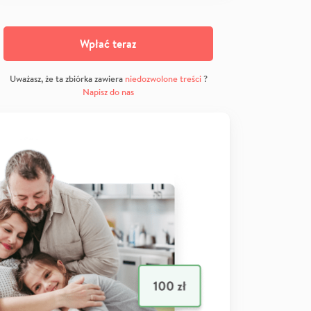
Wpłać teraz
Uważasz, że ta zbiórka zawiera
niedozwolone treści
?
Napisz do nas