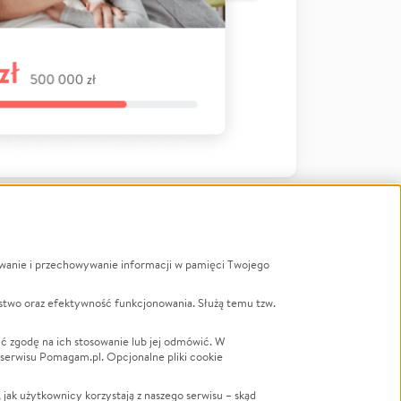
ywanie i przechowywanie informacji w pamięci Twojego
a
stwo oraz efektywność funkcjonowania. Służą temu tzw.
LGBTQ+
Powódź
ć zgodę na ich stosowanie lub jej odmówić. W
 serwisu Pomagam.pl. Opcjonalne pliki cookie
Wichura
NGO
ak użytkownicy korzystają z naszego serwisu – skąd