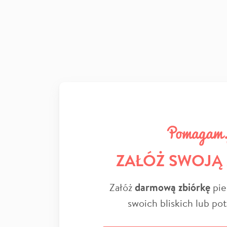
ZAŁÓŻ SWOJĄ
Załóż
darmową zbiórkę
pie
swoich bliskich lub po