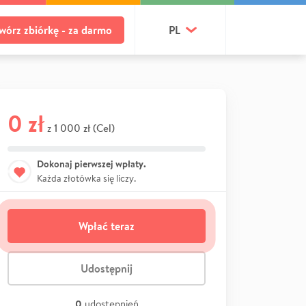
wórz zbiórkę - za darmo
PL
0 zł
1 000 zł (Cel)
z
Dokonaj pierwszej wpłaty.
Każda złotówka się liczy.
Wpłać teraz
Udostępnij
0
udostępnień