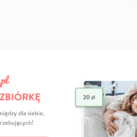
 ZBIÓRKĘ
niędzy dla siebie,
trzebujących!