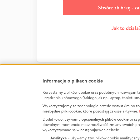
Stwórz zbiórkę - z
Jak to działa
Informacje o plikach cookie
Korzystamy z plików cookie oraz podobnych rozwiązań t
Infor
urządzenia końcowego (takiego jak np. laptop, tablet, sm
Wykorzystujemy te technologie przede wszystkim po to,
Jak to 
niezbędne pliki cookie
, które pozostają zawsze aktywne.
Facebook
Twitter
Instagram
Regula
opcjonalnych plików cookie
Dodatkowo, używamy
oraz p
dowolnym momencie masz możliwość zmiany swoich prefere
Polity
LinkedIn
TikTok
Youtube
wykorzystywane są w następujących celach:
RODO -
Analityka
– używamy tzw. plików cookie analityczny