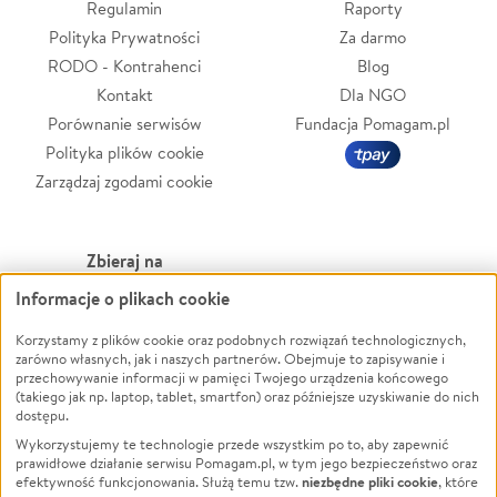
Regulamin
Raporty
Polityka Prywatności
Za darmo
RODO - Kontrahenci
Blog
Kontakt
Dla NGO
Porównanie serwisów
Fundacja Pomagam.pl
Polityka plików cookie
Zarządzaj zgodami cookie
Zbieraj na
Informacje o plikach cookie
Leczenie
LGBTQ+
Zwierzęta
Powódź
Korzystamy z plików cookie oraz podobnych rozwiązań technologicznych,
zarówno własnych, jak i naszych partnerów. Obejmuje to zapisywanie i
Pożar
Wichura
przechowywanie informacji w pamięci Twojego urządzenia końcowego
(takiego jak np. laptop, tablet, smartfon) oraz późniejsze uzyskiwanie do nich
Ukraina
NGO
dostępu.
Sport
Religia
Wykorzystujemy te technologie przede wszystkim po to, aby zapewnić
Pomoc Finansowa
Edukacja
prawidłowe działanie serwisu Pomagam.pl, w tym jego bezpieczeństwo oraz
niezbędne pliki cookie
efektywność funkcjonowania. Służą temu tzw.
, które
Projekty
Podróż