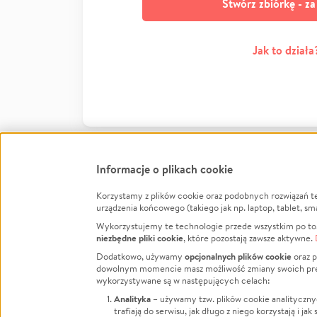
Stwórz zbiórkę - z
Jak to działa
Informacje o plikach cookie
Korzystamy z plików cookie oraz podobnych rozwiązań t
Infor
urządzenia końcowego (takiego jak np. laptop, tablet, sm
Wykorzystujemy te technologie przede wszystkim po to,
Jak to 
niezbędne pliki cookie
, które pozostają zawsze aktywne.
Facebook
Twitter
Instagram
Regula
opcjonalnych plików cookie
Dodatkowo, używamy
oraz p
dowolnym momencie masz możliwość zmiany swoich prefere
Polity
LinkedIn
TikTok
Youtube
wykorzystywane są w następujących celach:
RODO -
Analityka
– używamy tzw. plików cookie analityczny
Kontak
trafiają do serwisu, jak długo z niego korzystają i j