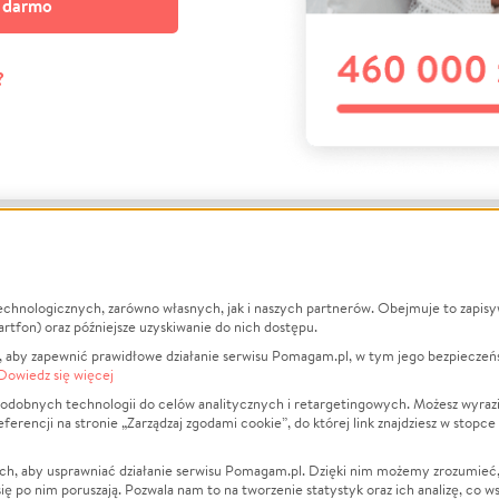
a darmo
?
echnologicznych, zarówno własnych, jak i naszych partnerów. Obejmuje to zapis
macje
O nas
Zbieraj n
artfon) oraz późniejsze uzyskiwanie do nich dostępu.
 aby zapewnić prawidłowe działanie serwisu Pomagam.pl, w tym jego bezpieczeń
działa?
Opinie
Leczenie
Dowiedz się więcej
min
Raporty
Zwierzęta
odobnych technologii do celów analitycznych i retargetingowych. Możesz wyrazi
ncji na stronie „Zarządzaj zgodami cookie”, do której link znajdziesz w stopce
ka Prywatności
Za darmo
Pożar
 Kontrahenci
Blog
Ukraina
ch, aby usprawniać działanie serwisu Pomagam.pl. Dzięki nim możemy zrozumieć, j
t
Dla NGO
Sport
ak się po nim poruszają. Pozwala nam to na tworzenie statystyk oraz ich analizę, co w