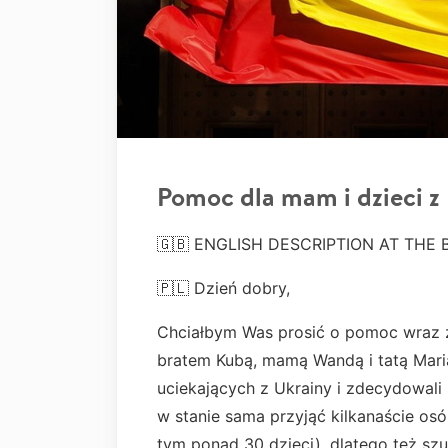
Pomoc dla mam i dzieci z
🇬🇧 ENGLISH DESCRIPTION AT THE
🇵🇱 Dzień dobry,
Chciałbym Was prosić o pomoc wraz z
bratem Kubą, mamą Wandą i tatą Mari
uciekających z Ukrainy i zdecydowali 
w stanie sama przyjąć kilkanaście osób
tym ponad 30 dzieci), dlatego też sz