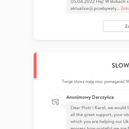
05.04.2022 Hej! W Bobach syt
aktualizacji przebywały…
Zob
Z
SŁOW
Twoje słowa mają moc pomagania! Wp
Anonimowy Darczyńca
Dear Piotr i Karol, we would l
all the great support, your o
which you are helping our Uk
express how grateful we are 