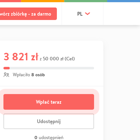
wórz zbiórkę - za darmo
PL
3 821 zł
50 000 zł (Cel)
z
8 osób
Wpłaciło
Wpłać teraz
Udostępnij
0
udostępnień