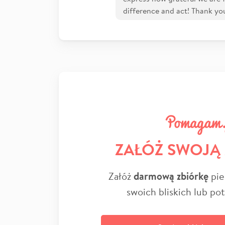
difference and act! Thank y
ZAŁÓŻ SWOJĄ
Załóż
darmową zbiórkę
pie
swoich bliskich lub po