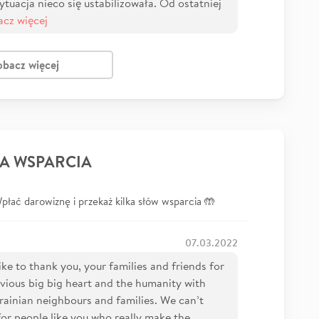
uacja nieco się ustabilizowała. Od ostatniej
acz więcej
obacz więcej
A WSPARCIA
łać darowiznę i przekaż kilka słów wsparcia 🤲
07.03.2022
ike to thank you, your families and friends for
bvious big big heart and the humanity with
rainian neighbours and families. We can’t
for people like you who really make the