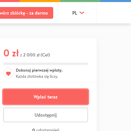
wórz zbiórkę - za darmo
PL
0 zł
2 000 zł (Cel)
z
Dokonaj pierwszej wpłaty.
Każda złotówka się liczy.
Wpłać teraz
Udostępnij
0
udostępnień