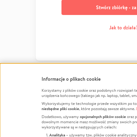
Stwórz zbiórkę - z
Jak to działa
Informacje o plikach cookie
Korzystamy z plików cookie oraz podobnych rozwiązań t
Infor
urządzenia końcowego (takiego jak np. laptop, tablet, sm
Wykorzystujemy te technologie przede wszystkim po to,
Jak to 
niezbędne pliki cookie
, które pozostają zawsze aktywne.
Facebook
Twitter
Instagram
Regula
opcjonalnych plików cookie
Dodatkowo, używamy
oraz p
dowolnym momencie masz możliwość zmiany swoich prefere
Polity
LinkedIn
TikTok
Youtube
wykorzystywane są w następujących celach:
RODO -
Analityka
– używamy tzw. plików cookie analityczny