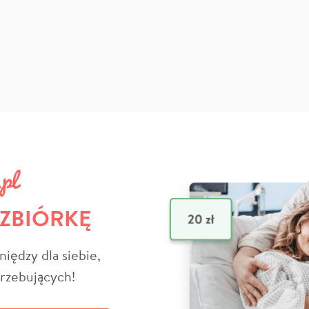
 ZBIÓRKĘ
niędzy dla siebie,
trzebujących!