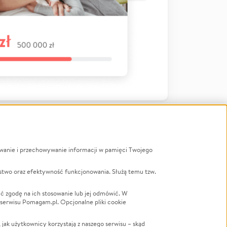
ywanie i przechowywanie informacji w pamięci Twojego
a
stwo oraz efektywność funkcjonowania. Służą temu tzw.
LGBTQ+
Powódź
ć zgodę na ich stosowanie lub jej odmówić. W
 serwisu Pomagam.pl. Opcjonalne pliki cookie
Wichura
NGO
ak użytkownicy korzystają z naszego serwisu – skąd