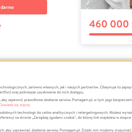
a darmo
?
echnologicznych, zarówno własnych, jak i naszych partnerów. Obejmuje to zapis
macje
O nas
Zbieraj n
artfon) oraz późniejsze uzyskiwanie do nich dostępu.
 aby zapewnić prawidłowe działanie serwisu Pomagam.pl, w tym jego bezpieczeń
działa?
Opinie
Leczenie
Dowiedz się więcej
min
Raporty
Zwierzęta
odobnych technologii do celów analitycznych i retargetingowych. Możesz wyrazi
ncji na stronie „Zarządzaj zgodami cookie”, do której link znajdziesz w stopce
ka Prywatności
Za darmo
Pożar
 Kontrahenci
Blog
Ukraina
ch, aby usprawniać działanie serwisu Pomagam.pl. Dzięki nim możemy zrozumieć, j