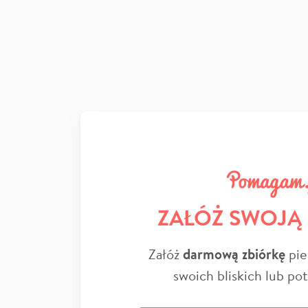
ZAŁÓŻ SWOJĄ
Załóż
darmową zbiórkę
pie
swoich bliskich lub po