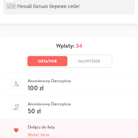
🇺🇦 Нехай батько береже себе!
Wpłaty:
34
OSTATNIE
NAJWYŻSZE
Anonimowy Darczyńca
100
zł
Anonimowy Darczyńca
50
zł
Dołącz do listy
Wpłać teraz