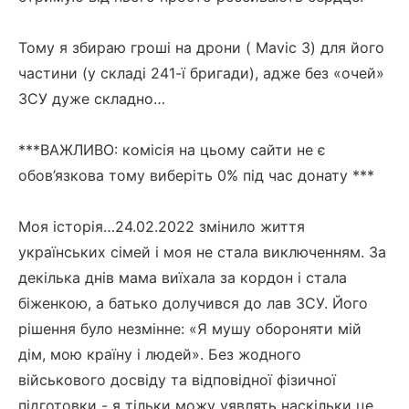
Тому я збираю гроші на дрони ( Mavic 3) для його
частини (у складі 241-ї бригади), адже без «очей»
ЗСУ дуже складно…
***ВАЖЛИВО: комісія на цьому сайти не є
обов’язкова тому виберіть 0% під час донату ***
Моя історія…24.02.2022 змінило життя
українських сімей і моя не стала виключенням. За
декілька днів мама виїхала за кордон і стала
біженкою, а батько долучився до лав ЗСУ. Його
рішення було незмінне: «Я мушу обороняти мій
дім, мою країну і людей». Без жодного
військового досвіду та відповідної фізичної
підготовки - я тільки можу уявлять наскільки це