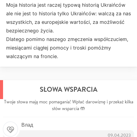
Moja historia jest raczej typową historią Ukraińców
ale nie jest to historia tylko Ukraińców: walczą za nas
wszystkich, za europejskie wartości, za możliwość
bezpiecznego życia.
Dlatego pomimo naszego zmęczenia współczuciem,
miesiącami ciągłej pomocy i troski pomóżmy
walczącym na froncie.
SŁOWA WSPARCIA
Twoje słowa mają moc pomagania! Wpłać darowiznę i przekaż kilka
słów wsparcia 🤲
Влад
09.04.2023