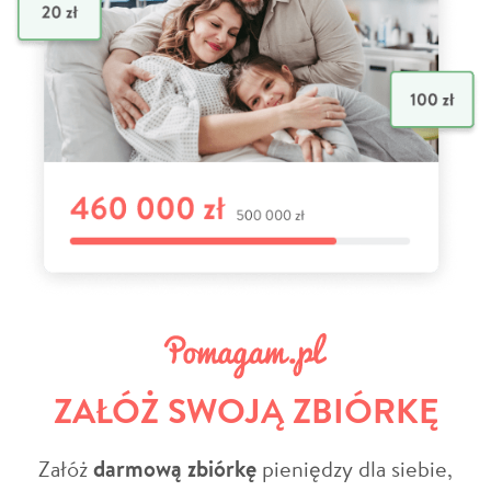
ZAŁÓŻ SWOJĄ ZBIÓRKĘ
Załóż
darmową zbiórkę
pieniędzy dla siebie,