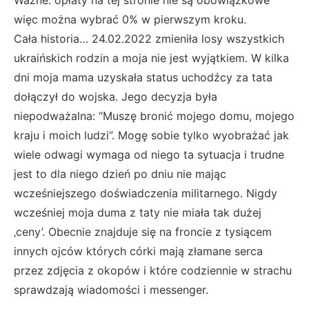
więc można wybrać 0% w pierwszym kroku.
Cała historia… 24.02.2022 zmieniła losy wszystkich
ukraińskich rodzin a moja nie jest wyjątkiem. W kilka
dni moja mama uzyskała status uchodźcy za tata
dołączył do wojska. Jego decyzja była
niepodważalna: “Muszę bronić mojego domu, mojego
kraju i moich ludzi”. Mogę sobie tylko wyobrażać jak
wiele odwagi wymaga od niego ta sytuacja i trudne
jest to dla niego dzień po dniu nie mając
wcześniejszego doświadczenia militarnego. Nigdy
wcześniej moja duma z taty nie miała tak dużej
‚ceny’. Obecnie znajduje się na froncie z tysiącem
innych ojców których córki mają złamane serca
przez zdjęcia z okopów i które codziennie w strachu
sprawdzają wiadomości i messenger.