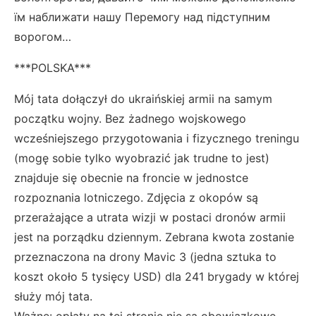
їм наближати нашу Перемогу над підступним
ворогом…
***POLSKA***
Mój tata dołączył do ukraińskiej armii na samym
początku wojny. Bez żadnego wojskowego
wcześniejszego przygotowania i fizycznego treningu
(mogę sobie tylko wyobrazić jak trudne to jest)
znajduje się obecnie na froncie w jednostce
rozpoznania lotniczego. Zdjęcia z okopów są
przerażające a utrata wizji w postaci dronów armii
jest na porządku dziennym. Zebrana kwota zostanie
przeznaczona na drony Mavic 3 (jedna sztuka to
koszt około 5 tysięcy USD) dla 241 brygady w której
służy mój tata.
Ważne: opłaty na tej stronie nie są obowiązkowe