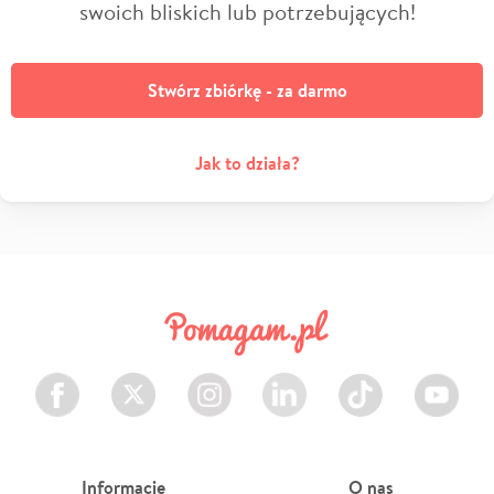
swoich bliskich lub potrzebujących!
Stwórz zbiórkę - za darmo
Jak to działa?
Facebook
Twitter
Instagram
LinkedIn
TikTok
Youtube
Informacje
O nas