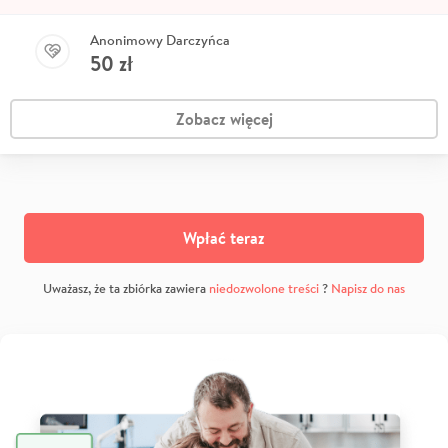
Anonimowy Darczyńca
50
zł
Zobacz więcej
Wpłać teraz
Uważasz, że ta zbiórka zawiera
niedozwolone treści
?
Napisz do nas