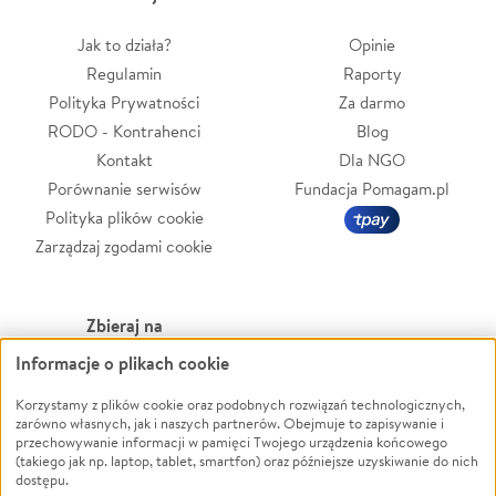
Jak to działa?
Opinie
Regulamin
Raporty
Polityka Prywatności
Za darmo
RODO - Kontrahenci
Blog
Kontakt
Dla NGO
Porównanie serwisów
Fundacja Pomagam.pl
Polityka plików cookie
Zarządzaj zgodami cookie
Zbieraj na
Informacje o plikach cookie
Leczenie
LGBTQ+
Zwierzęta
Powódź
Korzystamy z plików cookie oraz podobnych rozwiązań technologicznych,
zarówno własnych, jak i naszych partnerów. Obejmuje to zapisywanie i
Pożar
Wichura
przechowywanie informacji w pamięci Twojego urządzenia końcowego
(takiego jak np. laptop, tablet, smartfon) oraz późniejsze uzyskiwanie do nich
Ukraina
NGO
dostępu.
Sport
Religia