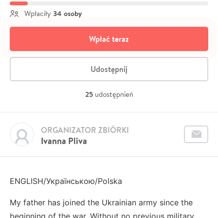
34 osoby
Wpłaciły
Wpłać teraz
Udostępnij
25
udostępnień
ORGANIZATOR ZBIÓRKI
Ivanna Pliva
ENGLISH/Українською/Polska
My father has joined the Ukrainian army since the
beginning of the war. Without no previous military