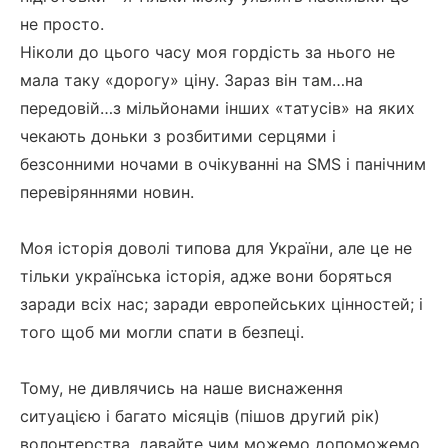
не просто.
Ніколи до цього часу моя гордість за нього не
мала таку «дорогу» ціну. Зараз він там…на
передовій…з мільйонами інших «татусів» на яких
чекають доньки з розбитими серцями і
безсонними ночами в очікуванні на SMS і панічним
перевіряннями новин.
Моя історія доволі типова для України, але це не
тільки українська історія, адже вони боряться
заради всіх нас; заради европейських цінностей; і
того щоб ми могли спати в безпеці.
Тому, не дивлячись на наше виснаження
ситуацією і багато місяців (пішов другий рік)
волонтерства, давайте чим можемо допоможемо