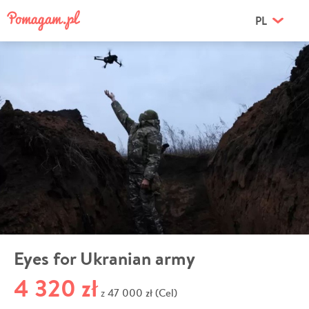
PL
Eyes for Ukranian army
4 320 zł
47 000 zł (Cel)
z