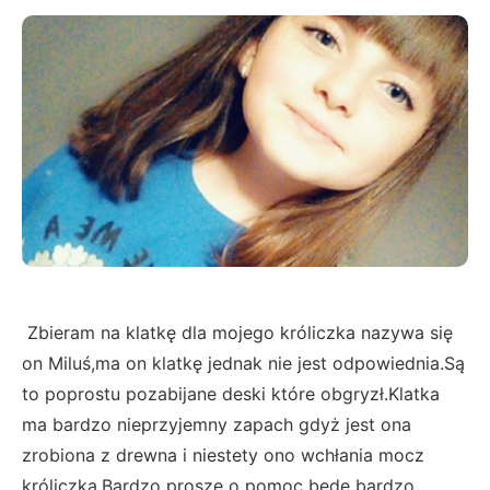
Zbieram na klatkę dla mojego króliczka nazywa się
on Miluś,ma on klatkę jednak nie jest odpowiednia.Są
to poprostu pozabijane deski które obgryzł.Klatka
ma bardzo nieprzyjemny zapach gdyż jest ona
zrobiona z drewna i niestety ono wchłania mocz
króliczka.Bardzo proszę o pomoc będę bardzo