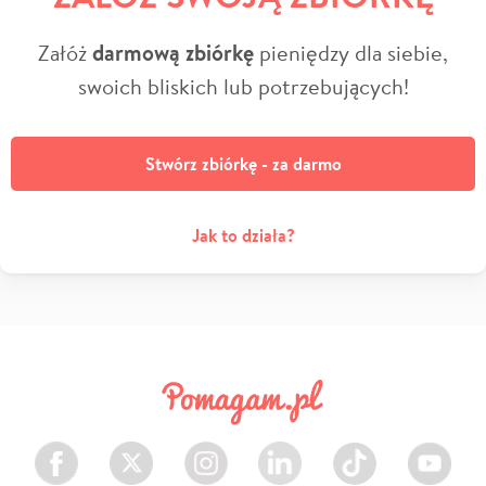
Załóż
darmową zbiórkę
pieniędzy dla siebie,
swoich bliskich lub potrzebujących!
Stwórz zbiórkę - za darmo
Jak to działa?
Facebook
Twitter
Instagram
LinkedIn
TikTok
Youtube