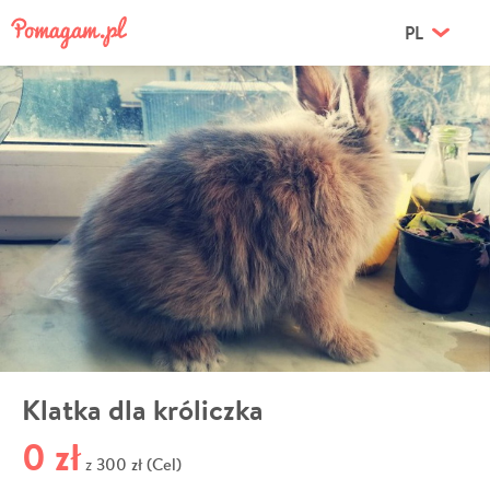
PL
Klatka dla króliczka
0 zł
300 zł (Cel)
z