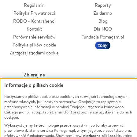
Regulamin
Raporty
Polityka Prywatności
Za darmo
RODO - Kontrahenci
Blog
Kontakt
Dla NGO
Porównanie serwisów
Fundacja Pomagam.pl
Polityka plików cookie
Zarządzaj zgodami cookie
Zbieraj na
Informacje o plikach cookie
Leczenie
LGBTQ+
Zwierzęta
Powódź
Korzystamy z plików cookie oraz podobnych rozwiązań technologicznych,
zarówno własnych, jak i naszych partnerów. Obejmuje to zapisywanie i
Pożar
Wichura
przechowywanie informacji w pamięci Twojego urządzenia końcowego
(takiego jak np. laptop, tablet, smartfon) oraz późniejsze uzyskiwanie do nich
Ukraina
NGO
dostępu.
Sport
Religia
Wykorzystujemy te technologie przede wszystkim po to, aby zapewnić
Pomoc Finansowa
Edukacja
prawidłowe działanie serwisu Pomagam.pl, w tym jego bezpieczeństwo oraz
niezbędne pliki cookie
efektywność funkcjonowania. Służą temu tzw.
, które
Projekty
Podróż