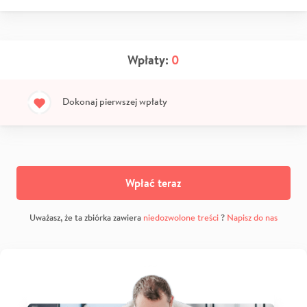
Wpłaty:
0
Dokonaj pierwszej wpłaty
Wpłać teraz
Uważasz, że ta zbiórka zawiera
niedozwolone treści
?
Napisz do nas