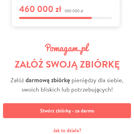
ZAŁÓŻ SWOJĄ ZBIÓRKĘ
Załóż
darmową zbiórkę
pieniędzy dla siebie,
swoich bliskich lub potrzebujących!
Stwórz zbiórkę - za darmo
Jak to działa?