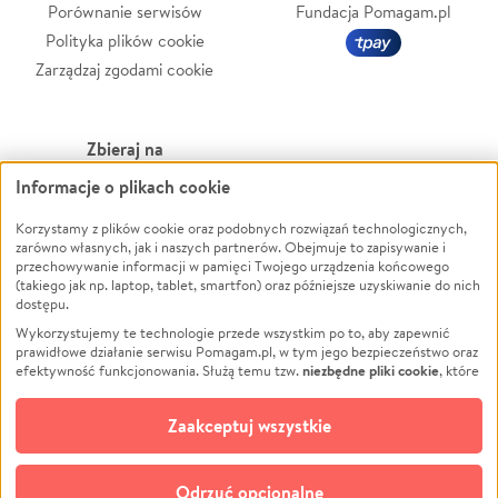
Porównanie serwisów
Fundacja Pomagam.pl
Polityka plików cookie
Zarządzaj zgodami cookie
Zbieraj na
Informacje o plikach cookie
Leczenie
LGBTQ+
Zwierzęta
Powódź
Korzystamy z plików cookie oraz podobnych rozwiązań technologicznych,
zarówno własnych, jak i naszych partnerów. Obejmuje to zapisywanie i
Pożar
Wichura
przechowywanie informacji w pamięci Twojego urządzenia końcowego
(takiego jak np. laptop, tablet, smartfon) oraz późniejsze uzyskiwanie do nich
Ukraina
NGO
dostępu.
Sport
Religia
Wykorzystujemy te technologie przede wszystkim po to, aby zapewnić
Pomoc Finansowa
Edukacja
prawidłowe działanie serwisu Pomagam.pl, w tym jego bezpieczeństwo oraz
niezbędne pliki cookie
efektywność funkcjonowania. Służą temu tzw.
, które
Projekty
Podróż
pozostają zawsze aktywne.
Dowiedz się więcej
Pogrzeb
Impreza
opcjonalnych plików cookie
Dodatkowo, używamy
oraz podobnych
Zaakceptuj wszystkie
Społeczność lokalna
Ochrona środowiska
technologii do celów analitycznych i retargetingowych. Możesz wyrazić
zgodę na ich stosowanie lub jej odmówić. W dowolnym momencie masz
Kultura
Biznes
możliwość zmiany swoich preferencji na stronie „Zarządzaj zgodami cookie”,
Odrzuć opcjonalne
Polski
do której link znajdziesz w stopce serwisu Pomagam.pl. Opcjonalne pliki