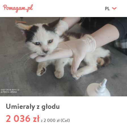
PL
Umierały z głodu
2 036 zł
2 000 zł (Cel)
z