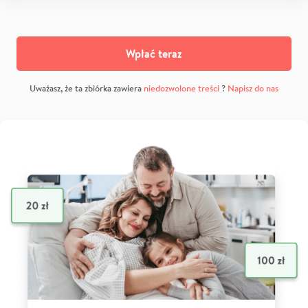
Wpłać teraz
Uważasz, że ta zbiórka zawiera
niedozwolone treści
?
Napisz do nas