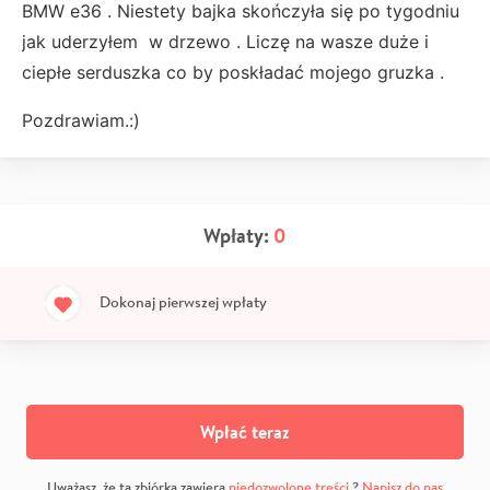
BMW e36 . Niestety bajka skończyła się po tygodniu
jak uderzyłem w drzewo . Liczę na wasze duże i
ciepłe serduszka co by poskładać mojego gruzka .
Pozdrawiam.:)
Wpłaty:
0
Dokonaj pierwszej wpłaty
Wpłać teraz
Uważasz, że ta zbiórka zawiera
niedozwolone treści
?
Napisz do nas