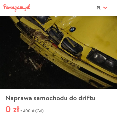
PL
Naprawa samochodu do driftu
0 zł
400 zł (Cel)
z