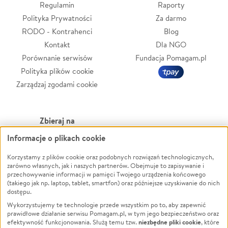
Regulamin
Raporty
Polityka Prywatności
Za darmo
RODO - Kontrahenci
Blog
Kontakt
Dla NGO
Porównanie serwisów
Fundacja Pomagam.pl
Polityka plików cookie
Zarządzaj zgodami cookie
Zbieraj na
Informacje o plikach cookie
Leczenie
LGBTQ+
Zwierzęta
Powódź
Korzystamy z plików cookie oraz podobnych rozwiązań technologicznych,
zarówno własnych, jak i naszych partnerów. Obejmuje to zapisywanie i
Pożar
Wichura
przechowywanie informacji w pamięci Twojego urządzenia końcowego
(takiego jak np. laptop, tablet, smartfon) oraz późniejsze uzyskiwanie do nich
Ukraina
NGO
dostępu.
Sport
Religia
Wykorzystujemy te technologie przede wszystkim po to, aby zapewnić
Pomoc Finansowa
Edukacja
prawidłowe działanie serwisu Pomagam.pl, w tym jego bezpieczeństwo oraz
niezbędne pliki cookie
efektywność funkcjonowania. Służą temu tzw.
, które
Projekty
Podróż