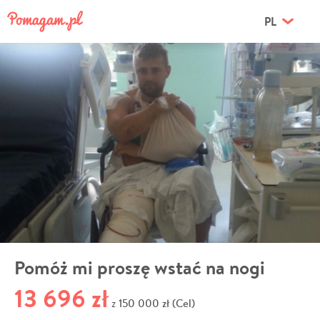
PL
Pomóż mi proszę wstać na nogi
13 696 zł
150 000 zł (Cel)
z