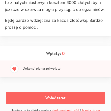
to z natychmiastowym kosztem 6000 złotych bym
jezzcze w czerwcu mogła przystąpić do egzaminów.
Będę bardzo wdzięczna za każdą złotówkę. Bardzo
proszę o pomoc .
Wpłaty:
0
Dokonaj pierwszej wpłaty
Wpłać teraz
Uważasz, że ta zbiórka zawiera
niedozwolone treści
?
Napisz do nas