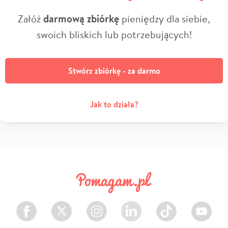
Załóż
darmową zbiórkę
pieniędzy dla siebie,
swoich bliskich lub potrzebujących!
Stwórz zbiórkę - za darmo
Jak to działa?
Facebook
Twitter
Instagram
LinkedIn
TikTok
Youtube