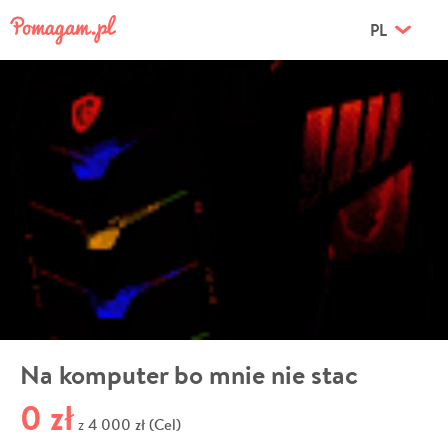
PL
Na komputer bo mnie nie stac
0 zł
4 000 zł (Cel)
z