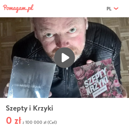
PL
Szepty i Krzyki
0 zł
100 000 zł (Cel)
z