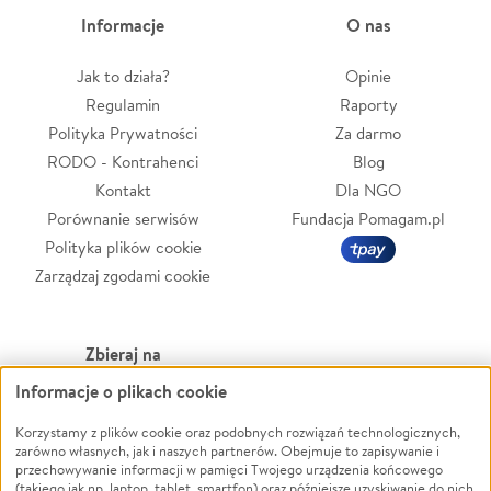
Informacje
O nas
Jak to działa?
Opinie
Regulamin
Raporty
Polityka Prywatności
Za darmo
RODO - Kontrahenci
Blog
Kontakt
Dla NGO
Porównanie serwisów
Fundacja Pomagam.pl
Polityka plików cookie
Zarządzaj zgodami cookie
Zbieraj na
Informacje o plikach cookie
Leczenie
LGBTQ+
Zwierzęta
Powódź
Korzystamy z plików cookie oraz podobnych rozwiązań technologicznych,
zarówno własnych, jak i naszych partnerów. Obejmuje to zapisywanie i
Pożar
Wichura
przechowywanie informacji w pamięci Twojego urządzenia końcowego
(takiego jak np. laptop, tablet, smartfon) oraz późniejsze uzyskiwanie do nich
Ukraina
NGO