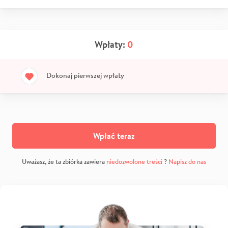
Wpłaty:
0
Dokonaj pierwszej wpłaty
Wpłać teraz
Uważasz, że ta zbiórka zawiera
niedozwolone treści
?
Napisz do nas