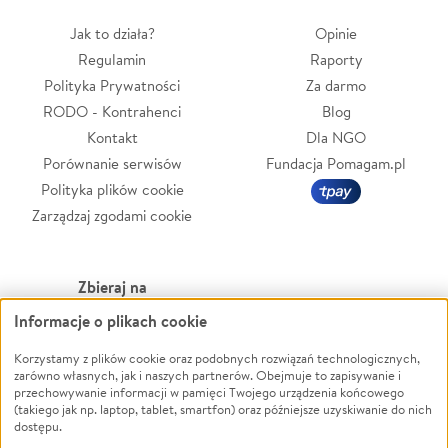
Jak to działa?
Opinie
Regulamin
Raporty
Polityka Prywatności
Za darmo
RODO - Kontrahenci
Blog
Kontakt
Dla NGO
Porównanie serwisów
Fundacja Pomagam.pl
Polityka plików cookie
Zarządzaj zgodami cookie
Zbieraj na
Informacje o plikach cookie
Leczenie
LGBTQ+
Zwierzęta
Powódź
Korzystamy z plików cookie oraz podobnych rozwiązań technologicznych,
zarówno własnych, jak i naszych partnerów. Obejmuje to zapisywanie i
Pożar
Wichura
przechowywanie informacji w pamięci Twojego urządzenia końcowego
(takiego jak np. laptop, tablet, smartfon) oraz późniejsze uzyskiwanie do nich
Ukraina
NGO
dostępu.
Sport
Religia