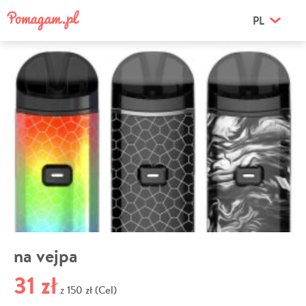
PL
na vejpa
31 zł
150 zł (Cel)
z