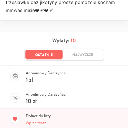
trzesiawke bez jikotyny prosze pomozcie kocham
mmwas misie❤️‍🩹❤️‍🩹
Wpłaty:
10
OSTATNIE
NAJWYŻSZE
Anonimowy Darczyńca
1
zł
Anonimowy Darczyńca
10
zł
Dołącz do listy
Wpłać teraz