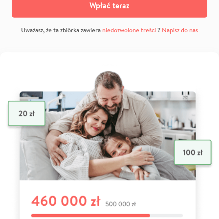
Wpłać teraz
Uważasz, że ta zbiórka zawiera
niedozwolone treści
?
Napisz do nas