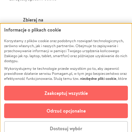
Zbieraj na
Informacje o plikach cookie
Leczenie
LGBTQ+
Zwierzęta
Powódź
Korzystamy z plików cookie oraz podobnych rozwiązań technologicznych,
zarówno własnych, jak i naszych partnerów. Obejmuje to zapisywanie i
Pożar
Wichura
przechowywanie informacji w pamięci Twojego urządzenia końcowego
(takiego jak np. laptop, tablet, smartfon) oraz późniejsze uzyskiwanie do nich
Ukraina
NGO
dostępu.
Sport
Religia
Wykorzystujemy te technologie przede wszystkim po to, aby zapewnić
Pomoc Finansowa
Edukacja
prawidłowe działanie serwisu Pomagam.pl, w tym jego bezpieczeństwo oraz
niezbędne pliki cookie
efektywność funkcjonowania. Służą temu tzw.
, które
Projekty
Podróż
pozostają zawsze aktywne.
Dowiedz się więcej
Pogrzeb
Impreza
opcjonalnych plików cookie
Dodatkowo, używamy
oraz podobnych
Zaakceptuj wszystkie
Społeczność lokalna
Ochrona środowiska
technologii do celów analitycznych i retargetingowych. Możesz wyrazić
zgodę na ich stosowanie lub jej odmówić. W dowolnym momencie masz
Kultura
Biznes
możliwość zmiany swoich preferencji na stronie „Zarządzaj zgodami cookie”,
Odrzuć opcjonalne
Polski
do której link znajdziesz w stopce serwisu Pomagam.pl. Opcjonalne pliki
cookie wykorzystywane są w następujących celach:
© CROWDING SP. Z O.O.
Analityka
– używamy tzw. plików cookie analitycznych, aby usprawniać
Dostosuj wybór
działanie serwisu Pomagam.pl. Dzięki nim możemy zrozumieć, jak