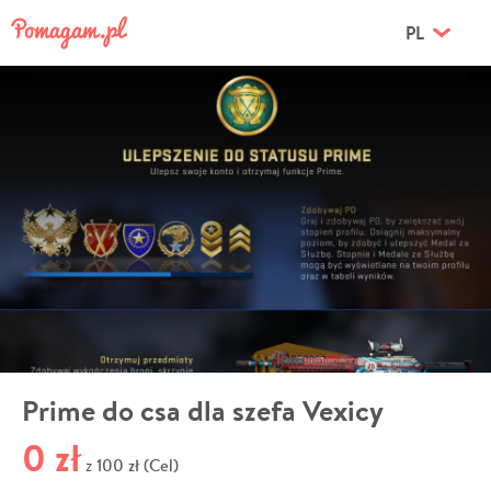
PL
Prime do csa dla szefa Vexicy
0 zł
100 zł (Cel)
z