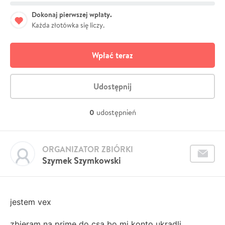
Dokonaj pierwszej wpłaty.
Każda złotówka się liczy.
Wpłać teraz
Udostępnij
0
udostępnień
ORGANIZATOR ZBIÓRKI
Szymek Szymkowski
jestem vex
zbieram na prime do csa bo mi konto ukradli