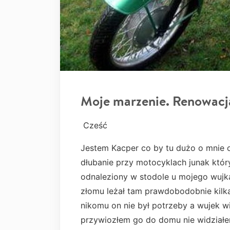
Moje marzenie. Renowacj
Cześć
Jestem Kacper co by tu dużo o mnie
dłubanie przy motocyklach junak który
odnaleziony w stodole u mojego wujk
złomu leżał tam prawdobodobnie kilk
nikomu on nie był potrzeby a wujek wi
przywiozłem go do domu nie widziałe