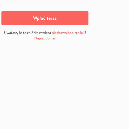
Wpłać teraz
Uważasz, że ta zbiórka zawiera
niedozwolone treści
?
Napisz do nas