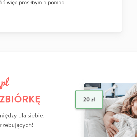
afić więc prosiłbym o pomoc.
 ZBIÓRKĘ
niędzy dla siebie,
trzebujących!