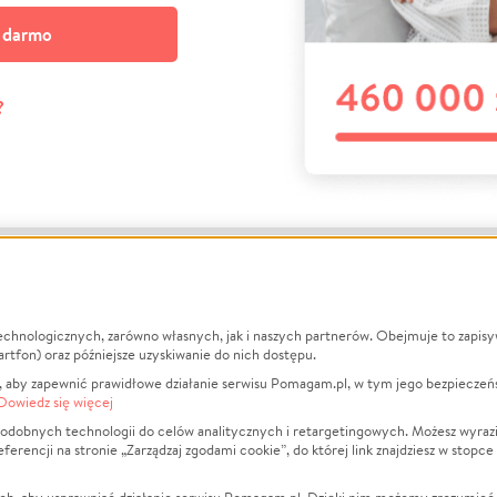
a darmo
?
echnologicznych, zarówno własnych, jak i naszych partnerów. Obejmuje to zapis
macje
O nas
Zbieraj n
artfon) oraz późniejsze uzyskiwanie do nich dostępu.
 aby zapewnić prawidłowe działanie serwisu Pomagam.pl, w tym jego bezpieczeń
działa?
Opinie
Leczenie
Dowiedz się więcej
min
Raporty
Zwierzęta
odobnych technologii do celów analitycznych i retargetingowych. Możesz wyrazi
ncji na stronie „Zarządzaj zgodami cookie”, do której link znajdziesz w stopce
ka Prywatności
Za darmo
Pożar
 Kontrahenci
Blog
Ukraina