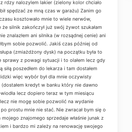
rdzy nalozylem lakier (zielony kolor chciało
ubił spędzać ze mną czas w garażu) Zanim go
 czasu kosztowało mnie to wiele nerwów,
ię że silnik zakończył już swój żywot szukałam
ie znalazłem ani silnika (w rozsądnej cenie) ani
bym sobie pozwolić. Jakiś czas później od
słupa (zmiażdżony dysk) na początku była to
 sprawy z powagi sytuacji i to olałem lecz gdy
ą siłą poszedłem do lekarza i tam dostałem
idzki więc wybór był dla mnie oczywisty
 (dostałem kredyt w banku który nie dawno
owiodła lecz dopiero teraz w tym miesiącu
o lecz nie mogę sobie pozwolić na wydanie
po prostu mnie nie stać. Nie zwracał bym się o
 mojego znajomego sprzedaje właśnie junak z
kiem i bardzo mi zależy na renowację swojego