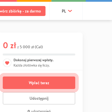
wórz zbiórkę - za darmo
PL
0 zł
5 000 zł (Cel)
z
Dokonaj pierwszej wpłaty.
Każda złotówka się liczy.
Wpłać teraz
Udostępnij
0
udostępnień