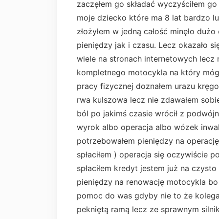
zaczęłem go składać wyczyściłem go z 
moje dziecko które ma 8 lat bardzo l
złożyłem w jedną całość minęło dużo
pieniędzy jak i czasu. Lecz okazało s
wiele na stronach internetowych lecz n
kompletnego motocykla na który mógł
pracy fizycznej doznałem urazu kręgo
rwa kulszowa lecz nie zdawałem sobie
ból po jakimś czasie wrócił z podwójn
wyrok albo operacja albo wózek inwal
potrzebowałem pieniędzy na operację
spłaciłem ) operacja się oczywiście p
spłaciłem kredyt jestem już na czyst
pieniędzy na renowację motocykla bo 
pomoc do was gdyby nie to że kolega
pekniętą ramą lecz ze sprawnym silni