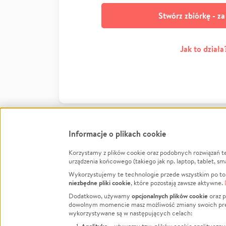
Stwórz zbiórkę - z
Jak to działa
Informacje o plikach cookie
Korzystamy z plików cookie oraz podobnych rozwiązań t
Infor
urządzenia końcowego (takiego jak np. laptop, tablet, sm
Wykorzystujemy te technologie przede wszystkim po to,
Jak to 
niezbędne pliki cookie
, które pozostają zawsze aktywne.
Facebook
Twitter
Instagram
Regula
opcjonalnych plików cookie
Dodatkowo, używamy
oraz p
dowolnym momencie masz możliwość zmiany swoich prefere
Polity
LinkedIn
TikTok
Youtube
wykorzystywane są w następujących celach:
RODO -