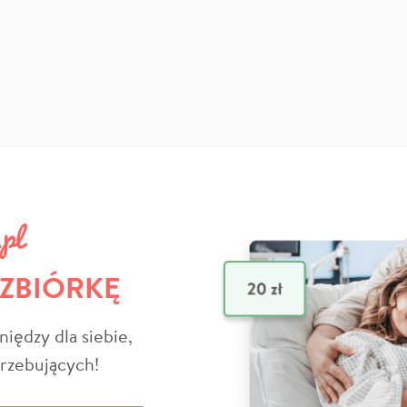
 ZBIÓRKĘ
niędzy dla siebie,
trzebujących!