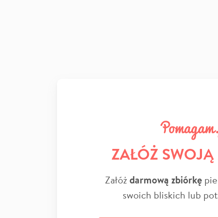
ZAŁÓŻ SWOJĄ
Załóż
darmową zbiórkę
pie
swoich bliskich lub po