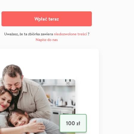
Wpłać teraz
Uważasz, że ta zbiórka zawiera
niedozwolone treści
?
Napisz do nas