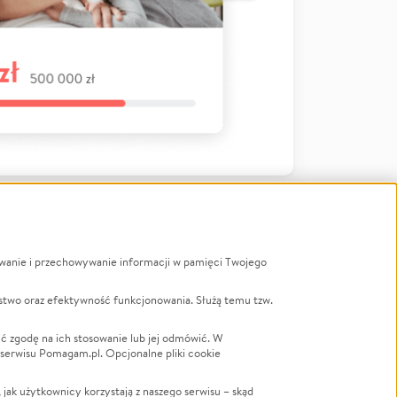
ywanie i przechowywanie informacji w pamięci Twojego
a
stwo oraz efektywność funkcjonowania. Służą temu tzw.
LGBTQ+
Powódź
ć zgodę na ich stosowanie lub jej odmówić. W
 serwisu Pomagam.pl. Opcjonalne pliki cookie
Wichura
NGO
ak użytkownicy korzystają z naszego serwisu – skąd