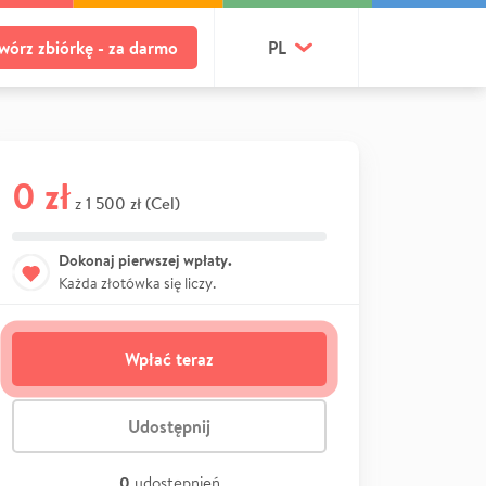
wórz zbiórkę - za darmo
PL
0 zł
1 500 zł (Cel)
z
Dokonaj pierwszej wpłaty.
Każda złotówka się liczy.
Wpłać teraz
Udostępnij
0
udostępnień