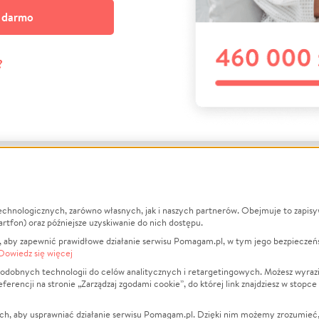
a darmo
?
echnologicznych, zarówno własnych, jak i naszych partnerów. Obejmuje to zapis
macje
O nas
Zbieraj n
artfon) oraz późniejsze uzyskiwanie do nich dostępu.
 aby zapewnić prawidłowe działanie serwisu Pomagam.pl, w tym jego bezpieczeń
działa?
Opinie
Leczenie
Dowiedz się więcej
min
Raporty
Zwierzęta
odobnych technologii do celów analitycznych i retargetingowych. Możesz wyrazi
ncji na stronie „Zarządzaj zgodami cookie”, do której link znajdziesz w stopce
ka Prywatności
Za darmo
Pożar
 Kontrahenci
Blog
Ukraina
ch, aby usprawniać działanie serwisu Pomagam.pl. Dzięki nim możemy zrozumieć, j