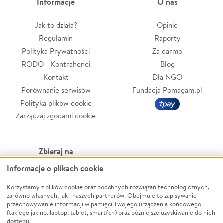
Informacje
O nas
Jak to działa?
Opinie
Regulamin
Raporty
Polityka Prywatności
Za darmo
RODO - Kontrahenci
Blog
Kontakt
Dla NGO
Porównanie serwisów
Fundacja Pomagam.pl
Polityka plików cookie
Zarządzaj zgodami cookie
Zbieraj na
Informacje o plikach cookie
Leczenie
LGBTQ+
Zwierzęta
Powódź
Korzystamy z plików cookie oraz podobnych rozwiązań technologicznych,
zarówno własnych, jak i naszych partnerów. Obejmuje to zapisywanie i
Pożar
Wichura
przechowywanie informacji w pamięci Twojego urządzenia końcowego
(takiego jak np. laptop, tablet, smartfon) oraz późniejsze uzyskiwanie do nich
Ukraina
NGO
dostępu.