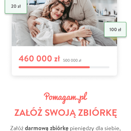
ZAŁÓŻ SWOJĄ ZBIÓRKĘ
Załóż
darmową zbiórkę
pieniędzy dla siebie,