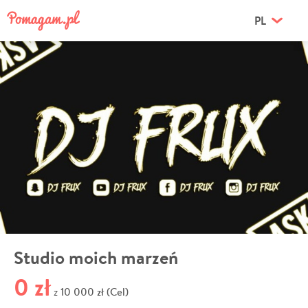
PL
Studio moich marzeń
0 zł
10 000 zł (Cel)
z