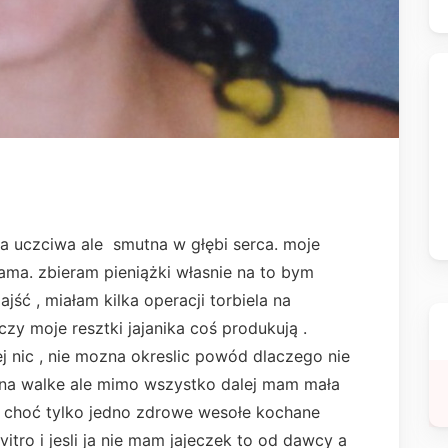
a uczciwa ale smutna w głębi serca. moje
ama. zbieram pieniążki własnie na to bym
ść , miałam kilka operacji torbiela na
czy moje resztki jajanika coś produkują .
ej nic , nie mozna okreslic powód dlaczego nie
y na walke ale mimo wszystko dalej mam mała
ne choć tylko jedno zdrowe wesołe kochane
vitro i jesli ja nie mam jajeczek to od dawcy a