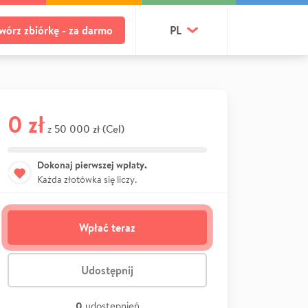
wórz zbiórkę - za darmo
PL
0 zł
50 000 zł (Cel)
z
Dokonaj pierwszej wpłaty.
Każda złotówka się liczy.
Wpłać teraz
Udostępnij
0
udostępnień