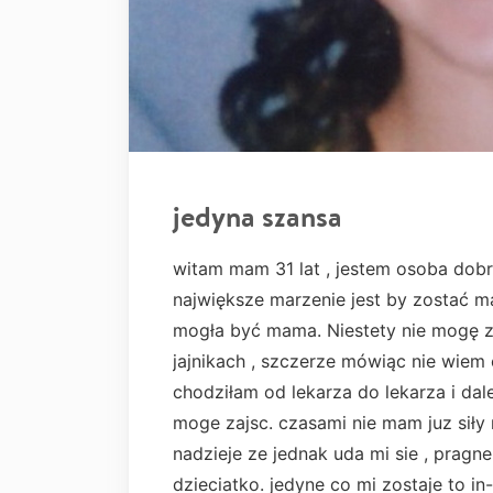
jedyna szansa
witam mam 31 lat , jestem osoba dobr
największe marzenie jest by zostać m
mogła być mama. Niestety nie mogę zaj
jajnikach , szczerze mówiąc nie wiem 
chodziłam od lekarza do lekarza i dal
moge zajsc. czasami nie mam juz sił
nadzieje ze jednak uda mi sie , prag
dzieciatko. jedyne co mi zostaje to in-