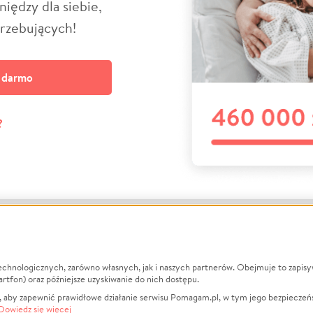
niędzy dla siebie,
trzebujących!
a darmo
?
echnologicznych, zarówno własnych, jak i naszych partnerów. Obejmuje to zapis
macje
O nas
Zbieraj n
artfon) oraz późniejsze uzyskiwanie do nich dostępu.
 aby zapewnić prawidłowe działanie serwisu Pomagam.pl, w tym jego bezpieczeń
działa?
Opinie
Leczenie
Dowiedz się więcej