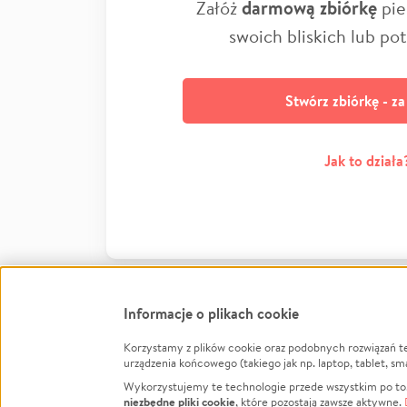
Załóż
darmową zbiórkę
pie
swoich bliskich lub po
Stwórz zbiórkę - z
Jak to działa
Informacje o plikach cookie
Korzystamy z plików cookie oraz podobnych rozwiązań t
Infor
urządzenia końcowego (takiego jak np. laptop, tablet, sm
Wykorzystujemy te technologie przede wszystkim po to,
Jak to 
niezbędne pliki cookie
, które pozostają zawsze aktywne.
Facebook
Twitter
Instagram