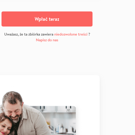
Wpłać teraz
Uważasz, że ta zbiórka zawiera
niedozwolone treści
?
Napisz do nas