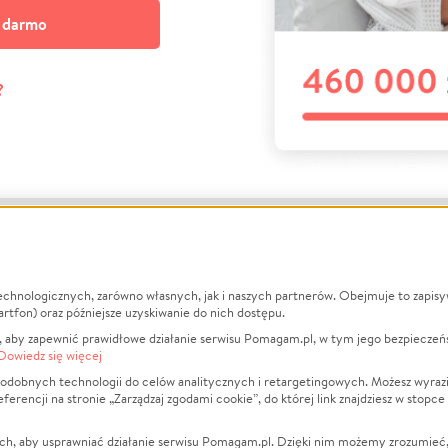
a darmo
?
echnologicznych, zarówno własnych, jak i naszych partnerów. Obejmuje to zapis
macje
O nas
Zbieraj n
artfon) oraz późniejsze uzyskiwanie do nich dostępu.
 aby zapewnić prawidłowe działanie serwisu Pomagam.pl, w tym jego bezpieczeń
działa?
Opinie
Leczenie
Dowiedz się więcej
min
Raporty
Zwierzęta
odobnych technologii do celów analitycznych i retargetingowych. Możesz wyrazi
ncji na stronie „Zarządzaj zgodami cookie”, do której link znajdziesz w stopce
ka Prywatności
Za darmo
Pożar
 Kontrahenci
Blog
Ukraina
ch, aby usprawniać działanie serwisu Pomagam.pl. Dzięki nim możemy zrozumieć, j