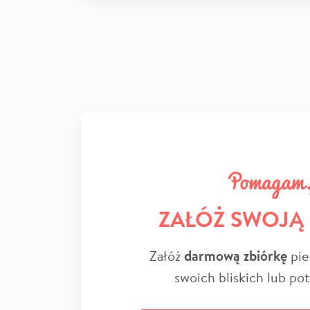
ZAŁÓŻ SWOJĄ
Załóż
darmową zbiórkę
pie
swoich bliskich lub po