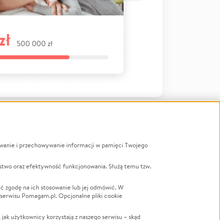
ywanie i przechowywanie informacji w pamięci Twojego
a
stwo oraz efektywność funkcjonowania. Służą temu tzw.
LGBTQ+
Powódź
ć zgodę na ich stosowanie lub jej odmówić. W
 serwisu Pomagam.pl. Opcjonalne pliki cookie
Wichura
NGO
ak użytkownicy korzystają z naszego serwisu – skąd