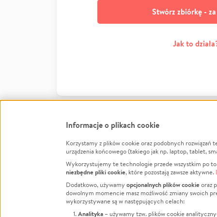
Stwórz zbiórkę - z
Jak to działa
Informacje o plikach cookie
Korzystamy z plików cookie oraz podobnych rozwiązań t
Infor
urządzenia końcowego (takiego jak np. laptop, tablet, sm
Wykorzystujemy te technologie przede wszystkim po to,
Jak to 
niezbędne pliki cookie
, które pozostają zawsze aktywne.
Facebook
Twitter
Instagram
Regula
opcjonalnych plików cookie
Dodatkowo, używamy
oraz p
dowolnym momencie masz możliwość zmiany swoich prefere
Polity
LinkedIn
TikTok
Youtube
wykorzystywane są w następujących celach:
RODO -
Analityka
– używamy tzw. plików cookie analityczny