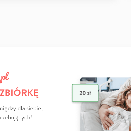
 ZBIÓRKĘ
niędzy dla siebie,
trzebujących!