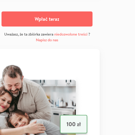
Wpłać teraz
Uważasz, że ta zbiórka zawiera
niedozwolone treści
?
Napisz do nas