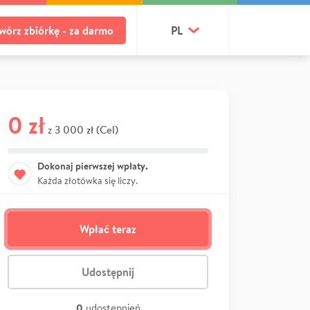
wórz zbiórkę - za darmo
PL
0 zł
3 000 zł (Cel)
z
Dokonaj pierwszej wpłaty.
Każda złotówka się liczy.
Wpłać teraz
Udostępnij
0
udostępnień