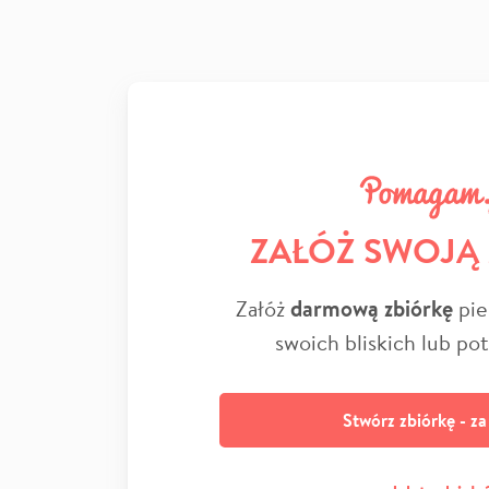
ZAŁÓŻ SWOJĄ
Załóż
darmową zbiórkę
pie
swoich bliskich lub po
Stwórz zbiórkę - z