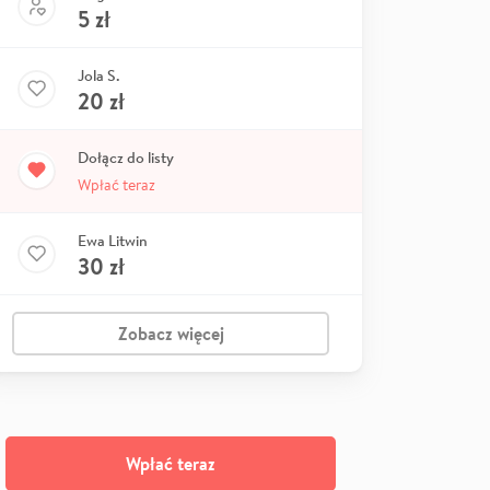
5
zł
Jola S.
20
zł
Dołącz do listy
Wpłać teraz
Ewa Litwin
30
zł
Zobacz więcej
Wpłać teraz