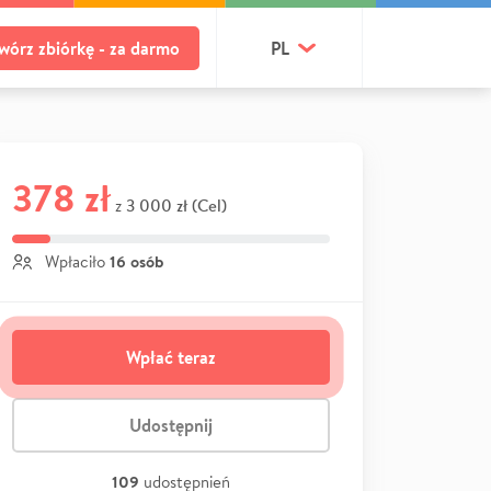
wórz zbiórkę - za darmo
PL
378 zł
3 000 zł (Cel)
z
16 osób
Wpłaciło
Wpłać teraz
Udostępnij
109
udostępnień