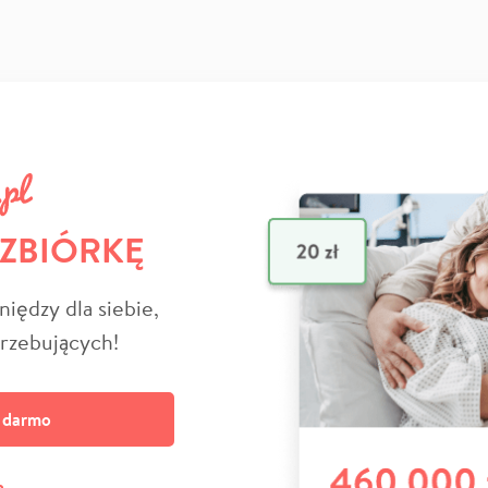
 ZBIÓRKĘ
niędzy dla siebie,
trzebujących!
a darmo