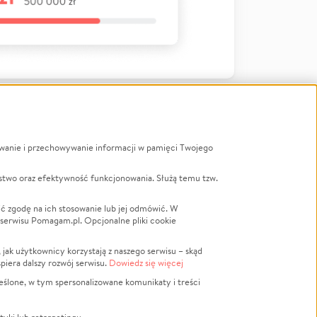
ywanie i przechowywanie informacji w pamięci Twojego
a
stwo oraz efektywność funkcjonowania. Służą temu tzw.
LGBTQ+
Powódź
ć zgodę na ich stosowanie lub jej odmówić. W
 serwisu Pomagam.pl. Opcjonalne pliki cookie
Wichura
NGO
ak użytkownicy korzystają z naszego serwisu – skąd
Religia
spiera dalszy rozwój serwisu.
Dowiedz się więcej
nansowa
Edukacja
eślone, w tym spersonalizowane komunikaty i treści
Podróż
Impreza