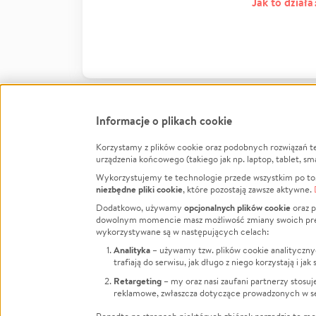
Jak to działa
Informacje o plikach cookie
Korzystamy z plików cookie oraz podobnych rozwiązań t
Infor
urządzenia końcowego (takiego jak np. laptop, tablet, sm
Wykorzystujemy te technologie przede wszystkim po to,
Jak to 
niezbędne pliki cookie
, które pozostają zawsze aktywne.
Facebook
Twitter
Instagram
Regula
opcjonalnych plików cookie
Dodatkowo, używamy
oraz p
dowolnym momencie masz możliwość zmiany swoich prefere
Polity
LinkedIn
TikTok
Youtube
wykorzystywane są w następujących celach:
RODO -
Analityka
– używamy tzw. plików cookie analityczny
Kontak
trafiają do serwisu, jak długo z niego korzystają i j
Porówn
Retargeting
– my oraz nasi zaufani partnerzy stosu
reklamowe, zwłaszcza dotyczące prowadzonych w se
Polityk
Zarząd