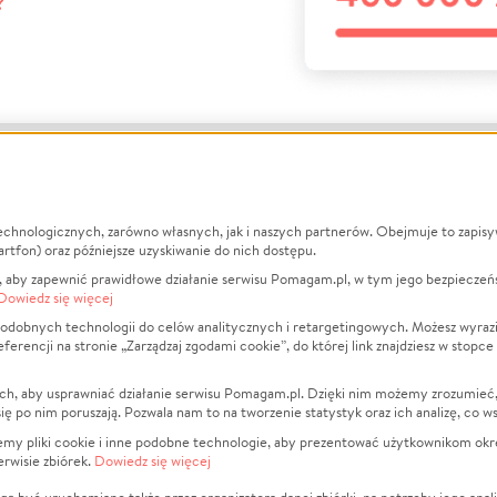
?
echnologicznych, zarówno własnych, jak i naszych partnerów. Obejmuje to zapis
macje
O nas
Zbieraj n
artfon) oraz późniejsze uzyskiwanie do nich dostępu.
 aby zapewnić prawidłowe działanie serwisu Pomagam.pl, w tym jego bezpieczeń
działa?
Opinie
Leczenie
Dowiedz się więcej
min
Raporty
Zwierzęta
odobnych technologii do celów analitycznych i retargetingowych. Możesz wyrazi
ncji na stronie „Zarządzaj zgodami cookie”, do której link znajdziesz w stopce
ka Prywatności
Za darmo
Pożar
 Kontrahenci
Blog
Ukraina
ch, aby usprawniać działanie serwisu Pomagam.pl. Dzięki nim możemy zrozumieć, j
t
Dla NGO
Sport
ak się po nim poruszają. Pozwala nam to na tworzenie statystyk oraz ich analizę, co w
anie serwisów
Fundacja Pomagam.pl
Pomoc Fi
jemy pliki cookie i inne podobne technologie, aby prezentować użytkownikom okr
rwisie zbiórek.
Dowiedz się więcej
a plików cookie
Projekty
zaj zgodami cookie
Pogrzeb