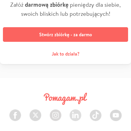
Załóż
darmową zbiórkę
pieniędzy dla siebie,
swoich bliskich lub potrzebujących!
Stwórz zbiórkę - za darmo
Jak to działa?
Facebook
Twitter
Instagram
LinkedIn
TikTok
Youtube