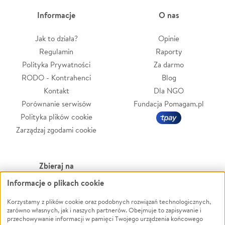
Informacje
O nas
Jak to działa?
Opinie
Regulamin
Raporty
Polityka Prywatności
Za darmo
RODO - Kontrahenci
Blog
Kontakt
Dla NGO
Porównanie serwisów
Fundacja Pomagam.pl
Polityka plików cookie
Zarządzaj zgodami cookie
Zbieraj na
Informacje o plikach cookie
Leczenie
LGBTQ+
Zwierzęta
Powódź
Korzystamy z plików cookie oraz podobnych rozwiązań technologicznych,
zarówno własnych, jak i naszych partnerów. Obejmuje to zapisywanie i
Pożar
Wichura
przechowywanie informacji w pamięci Twojego urządzenia końcowego