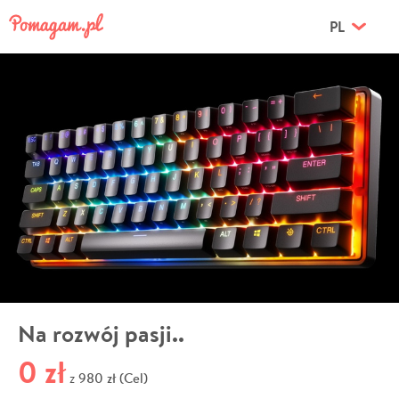
PL
Na rozwój pasji..
0 zł
980 zł (Cel)
z