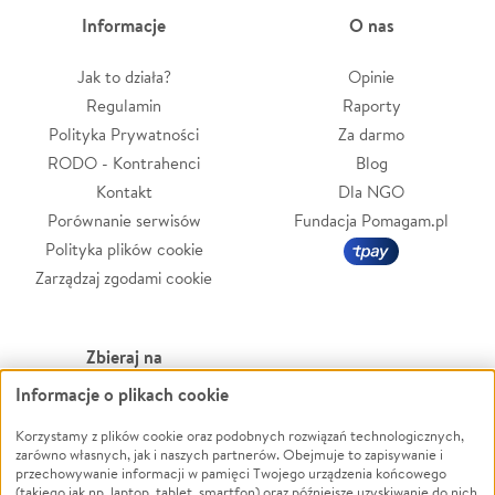
Informacje
O nas
Jak to działa?
Opinie
Regulamin
Raporty
Polityka Prywatności
Za darmo
RODO - Kontrahenci
Blog
Kontakt
Dla NGO
Porównanie serwisów
Fundacja Pomagam.pl
Polityka plików cookie
Zarządzaj zgodami cookie
Zbieraj na
Informacje o plikach cookie
Leczenie
LGBTQ+
Zwierzęta
Powódź
Korzystamy z plików cookie oraz podobnych rozwiązań technologicznych,
zarówno własnych, jak i naszych partnerów. Obejmuje to zapisywanie i
Pożar
Wichura
przechowywanie informacji w pamięci Twojego urządzenia końcowego
(takiego jak np. laptop, tablet, smartfon) oraz późniejsze uzyskiwanie do nich
Ukraina
NGO