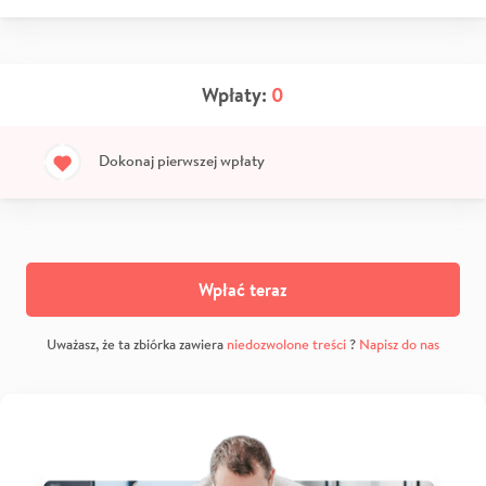
Wpłaty:
0
Dokonaj pierwszej wpłaty
Wpłać teraz
Uważasz, że ta zbiórka zawiera
niedozwolone treści
?
Napisz do nas