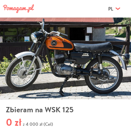
PL
Zbieram na WSK 125
0 zł
4 000 zł (Cel)
z