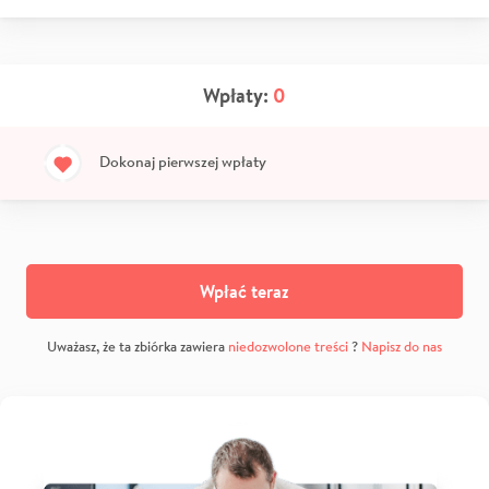
Wpłaty:
0
Dokonaj pierwszej wpłaty
Wpłać teraz
Uważasz, że ta zbiórka zawiera
niedozwolone treści
?
Napisz do nas