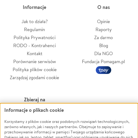
Informacje
O nas
Jak to działa?
Opinie
Regulamin
Raporty
Polityka Prywatności
Za darmo
RODO - Kontrahenci
Blog
Kontakt
Dla NGO
Porównanie serwisów
Fundacja Pomagam.pl
Polityka plików cookie
Zarządzaj zgodami cookie
Zbieraj na
Informacje o plikach cookie
Leczenie
LGBTQ+
Zwierzęta
Powódź
Korzystamy z plików cookie oraz podobnych rozwiązań technologicznych,
zarówno własnych, jak i naszych partnerów. Obejmuje to zapisywanie i
Pożar
Wichura
przechowywanie informacji w pamięci Twojego urządzenia końcowego
(takiego jak np. laptop, tablet, smartfon) oraz późniejsze uzyskiwanie do nich
Ukraina
NGO