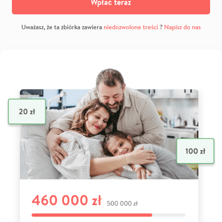
Wpłać teraz
Uważasz, że ta zbiórka zawiera
niedozwolone treści
?
Napisz do nas