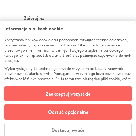
Zbieraj na
Informacje o plikach cookie
Leczenie
LGBTQ+
Zwierzęta
Powódź
Korzystamy z plików cookie oraz podobnych rozwiązań technologicznych,
zarówno własnych, jak i naszych partnerów. Obejmuje to zapisywanie i
Pożar
Wichura
przechowywanie informacji w pamięci Twojego urządzenia końcowego
(takiego jak np. laptop, tablet, smartfon) oraz późniejsze uzyskiwanie do nich
Ukraina
NGO
dostępu.
Sport
Religia
Wykorzystujemy te technologie przede wszystkim po to, aby zapewnić
Pomoc Finansowa
Edukacja
prawidłowe działanie serwisu Pomagam.pl, w tym jego bezpieczeństwo oraz
niezbędne pliki cookie
efektywność funkcjonowania. Służą temu tzw.
, które
Projekty
Podróż
pozostają zawsze aktywne.
Dowiedz się więcej
Pogrzeb
Impreza
opcjonalnych plików cookie
Dodatkowo, używamy
oraz podobnych
Zaakceptuj wszystkie
Społeczność lokalna
Ochrona środowiska
technologii do celów analitycznych i retargetingowych. Możesz wyrazić
zgodę na ich stosowanie lub jej odmówić. W dowolnym momencie masz
Kultura
Biznes
możliwość zmiany swoich preferencji na stronie „Zarządzaj zgodami cookie”,
Odrzuć opcjonalne
Polski
do której link znajdziesz w stopce serwisu Pomagam.pl. Opcjonalne pliki
cookie wykorzystywane są w następujących celach:
© CROWDING SP. Z O.O.
Analityka
– używamy tzw. plików cookie analitycznych, aby usprawniać
Dostosuj wybór
działanie serwisu Pomagam.pl. Dzięki nim możemy zrozumieć, jak
użytkownicy korzystają z naszego serwisu – skąd trafiają do serwisu, jak