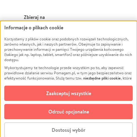
Zbieraj na
Informacje o plikach cookie
Leczenie
LGBTQ+
Zwierzęta
Powódź
Korzystamy z plików cookie oraz podobnych rozwiązań technologicznych,
zarówno własnych, jak i naszych partnerów. Obejmuje to zapisywanie i
Pożar
Wichura
przechowywanie informacji w pamięci Twojego urządzenia końcowego
(takiego jak np. laptop, tablet, smartfon) oraz późniejsze uzyskiwanie do nich
Ukraina
NGO
dostępu.
Sport
Religia
Wykorzystujemy te technologie przede wszystkim po to, aby zapewnić
Pomoc Finansowa
Edukacja
prawidłowe działanie serwisu Pomagam.pl, w tym jego bezpieczeństwo oraz
niezbędne pliki cookie
efektywność funkcjonowania. Służą temu tzw.
, które
Projekty
Podróż
pozostają zawsze aktywne.
Dowiedz się więcej
Pogrzeb
Impreza
opcjonalnych plików cookie
Dodatkowo, używamy
oraz podobnych
Zaakceptuj wszystkie
Społeczność lokalna
Ochrona środowiska
technologii do celów analitycznych i retargetingowych. Możesz wyrazić
zgodę na ich stosowanie lub jej odmówić. W dowolnym momencie masz
Kultura
Biznes
możliwość zmiany swoich preferencji na stronie „Zarządzaj zgodami cookie”,
Odrzuć opcjonalne
Polski
do której link znajdziesz w stopce serwisu Pomagam.pl. Opcjonalne pliki
cookie wykorzystywane są w następujących celach:
© CROWDING SP. Z O.O.
Analityka
– używamy tzw. plików cookie analitycznych, aby usprawniać
Dostosuj wybór
działanie serwisu Pomagam.pl. Dzięki nim możemy zrozumieć, jak
użytkownicy korzystają z naszego serwisu – skąd trafiają do serwisu, jak