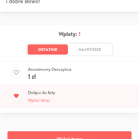
i dobre słowo!
Wpłaty:
1
OSTATNIE
NAJWYŻSZE
Anonimowy Darczyńca
1
zł
Dołącz do listy
Wpłać teraz
Wpłać teraz