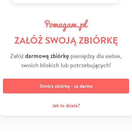
ZAŁÓŻ SWOJĄ ZBIÓRKĘ
Załóż
darmową zbiórkę
pieniędzy dla siebie,
swoich bliskich lub potrzebujących!
Stwórz zbiórkę - za darmo
Jak to działa?